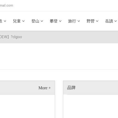
mail.com
性
兒童
登山
攀登
旅行
野營
岳讀
EW】?clgixo
品牌