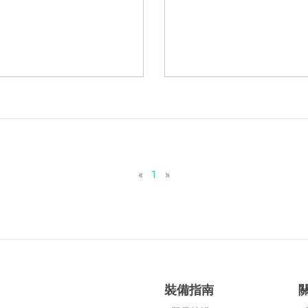
«
1
»
裝備指南