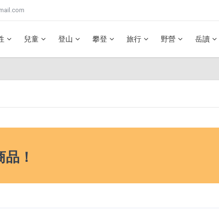
mail.com
性
兒童
登山
攀登
旅行
野營
岳讀
商品！