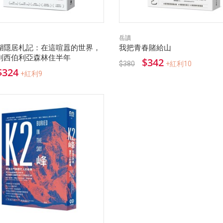
岳讀
湖隱居札記：在這喧囂的世界，
我把青春賭給山
到西伯利亞森林住半年
$342
$380
+紅利10
$324
+紅利9