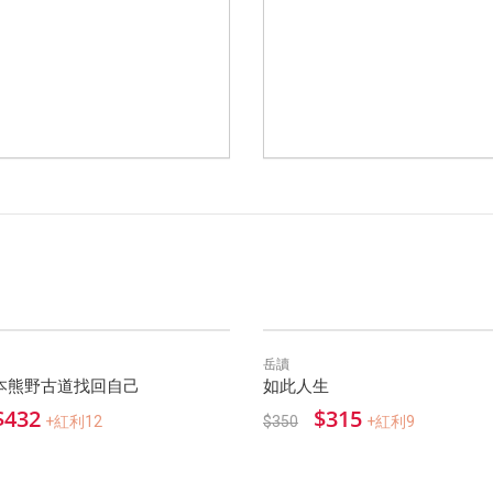
岳讀
本熊野古道找回自己
如此人生
$432
$315
+紅利12
$350
+紅利9