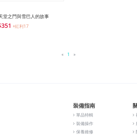
：天堂之門與雪巴人的故事
$351
+紅利17
«
1
»
裝備指南
單品特輯
裝備操作
保養維修