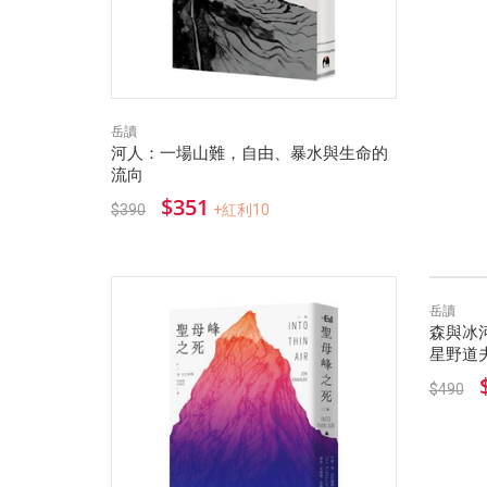
岳讀
河人：一場山難，自由、暴水與生命的
流向
$351
$390
+紅利10
岳讀
森與冰
星野道
$490