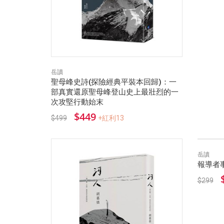
岳讀
聖母峰史詩(探險經典平裝本回歸)：一
部真實還原聖母峰登山史上最壯烈的一
次攻堅行動始末
$449
$499
+紅利13
岳讀
報導者
$299