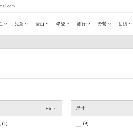
mail.com
性
兒童
登山
攀登
旅行
野營
岳讀
尺寸
黑
(1)
(9)