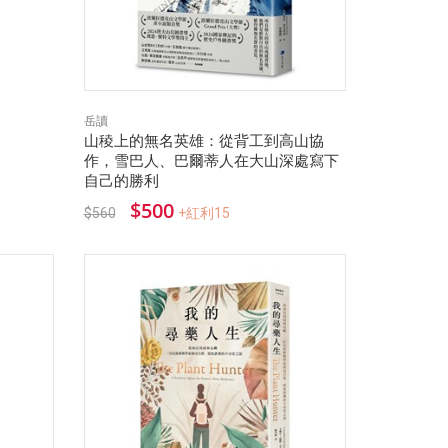
岳讀
山稜上的無名英雄：從背工到高山協
作，雪巴人、巴爾蒂人在大山深處寫下
自己的勝利
$500
$560
+紅利15