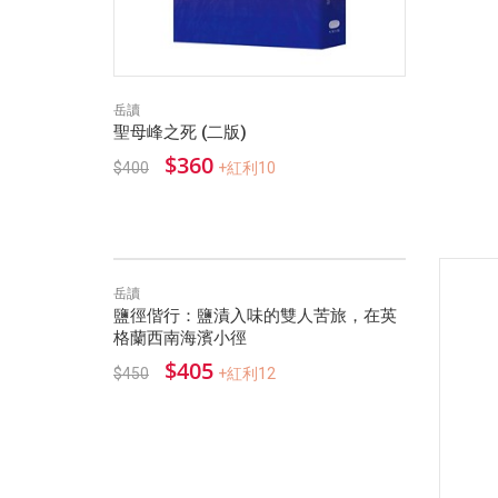
岳讀
聖母峰之死 (二版)
$360
$400
+紅利10
岳讀
鹽徑偕行：鹽漬入味的雙人苦旅，在英
格蘭西南海濱小徑
$405
$450
+紅利12