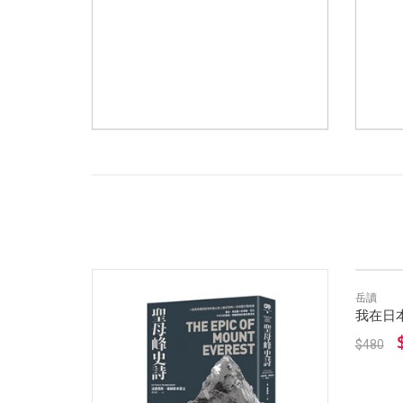
岳讀
我在日
$480