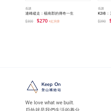
岳讀
岳讀
連峰縱走：楊南郡的傳奇一生
K2峰
$270
$300
+紅利8
$390
We love what we built.
戶外就是我們生活的養分。