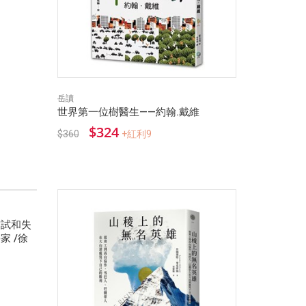
岳讀
世界第一位樹醫生——約翰.戴維
$324
$360
+紅利9
嘗試和失
 /徐