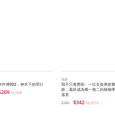
岳讀
事件簿002：神木下的罪行
我不只會爬樹：一位女孩勇敢
敗，最終成為獨一無二的植物學家
$269
+紅利8
嘉君
$342
$380
+紅利10