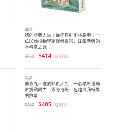
岳讀
我的尋藥人生：從病房到雨林島嶼，一
位民族植物學家探尋自我、採集新藥的
不尋常之旅
$414
$460
+紅利12
岳讀
垂直九十度的熱血人生：一名攀岩運動
家挑戰耐力、置身危險、超越自我極限
的故事
$405
$450
+紅利12