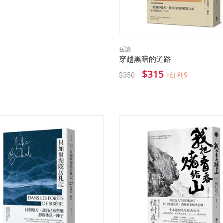
岳讀
穿越黑暗的道路
$315
$350
+紅利9