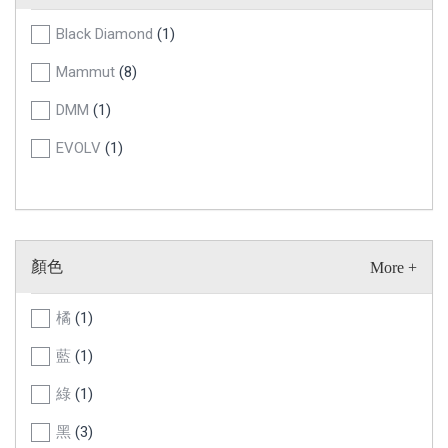
Black Diamond
(1)
Mammut
(8)
DMM
(1)
EVOLV
(1)
顏色
橘
(1)
藍
(1)
綠
(1)
黑
(3)