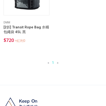
DMM
[2折] Transit Rope Bag 水桶
包繩袋 45L 黑
$720
+紅利0
«
1
»