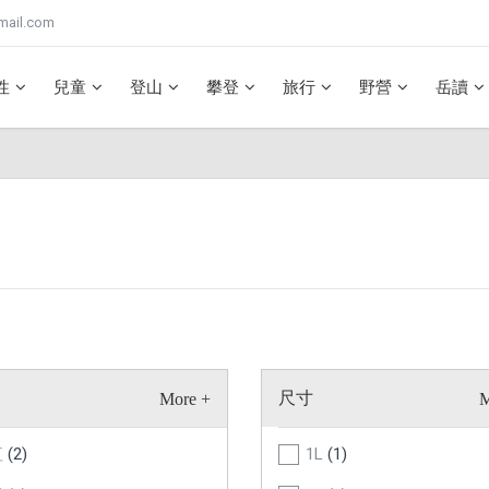
mail.com
性
兒童
登山
攀登
旅行
野營
岳讀
尺寸
紅
(2)
1L
(1)