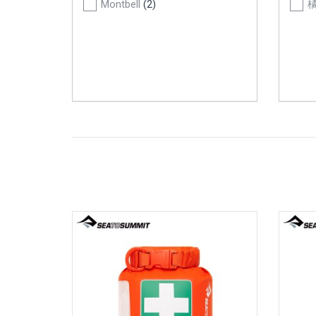
Montbell
(2)