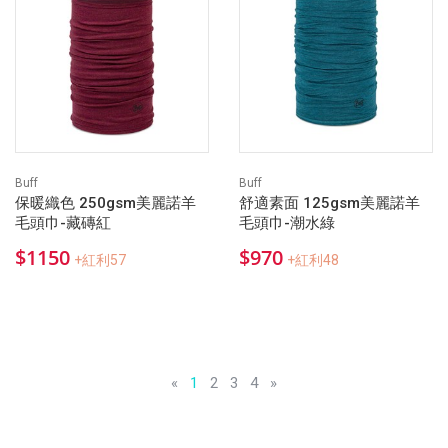
Buff
Buff
保暖織色 250gsm美麗諾羊
舒適素面 125gsm美麗諾羊
毛頭巾-藏磚紅
毛頭巾-潮水綠
$1150
$970
+紅利57
+紅利48
«
1
2
3
4
»