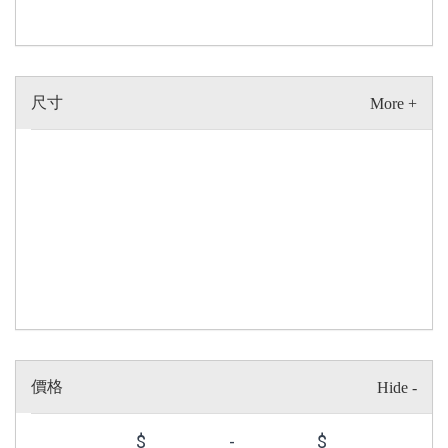
尺寸
價格
$
-
$