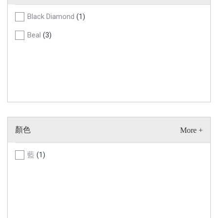
Black Diamond
(1)
Beal
(3)
顏色
藍
(1)