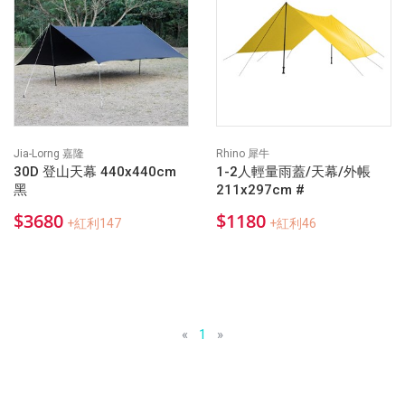
Jia-Lorng 嘉隆
Rhino 犀牛
30D 登山天幕 440x440cm
1-2人輕量雨蓋/天幕/外帳
黑
211x297cm #
$3680
$1180
+紅利147
+紅利46
«
1
»