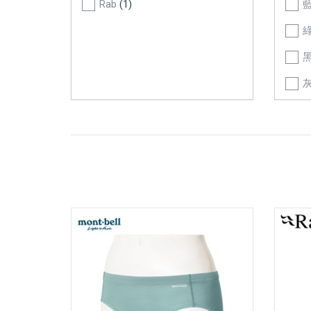
Rab
(1)