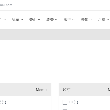
mail.com
性
兒童
登山
攀登
旅行
野營
岳讀
尺寸
紫
(1)
10
(1)