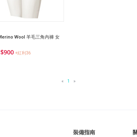
 Merino Wool 羊毛三角內褲 女
$900
+紅利36
«
1
»
裝備指南