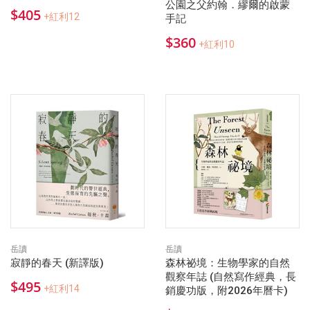
公園之父約翰．繆爾的啟蒙
$405
+紅利12
手記
$360
+紅利10
岳讀
岳讀
寂靜的春天 (新譯版)
森林祕境：生物學家的自然
觀察年誌 (自然寫作經典，長
$495
+紅利14
銷慶功版，附2026年曆卡)