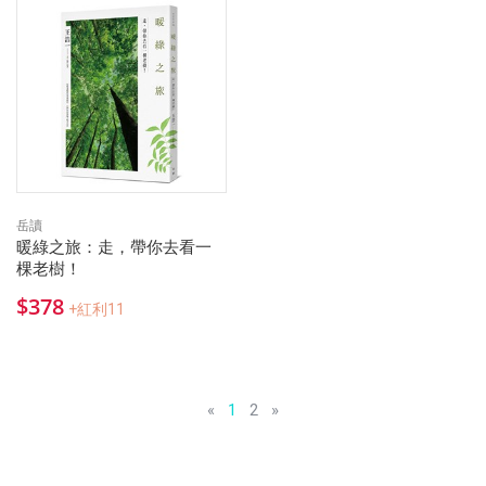
岳讀
暖綠之旅：走，帶你去看一
棵老樹！
$378
+紅利11
«
1
2
»