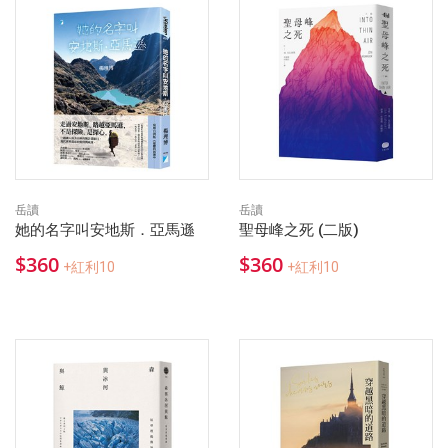
岳讀
岳讀
她的名字叫安地斯．亞馬遜
聖母峰之死 (二版)
$360
$360
+紅利10
+紅利10