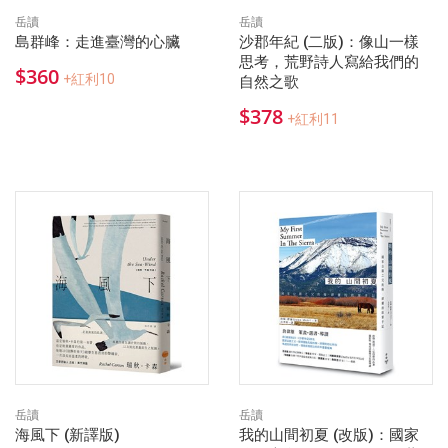
岳讀
岳讀
島群峰：走進臺灣的心臟
沙郡年紀 (二版)：像山一樣
思考，荒野詩人寫給我們的
$360
+紅利10
自然之歌
$378
+紅利11
岳讀
岳讀
海風下 (新譯版)
我的山間初夏 (改版)：國家