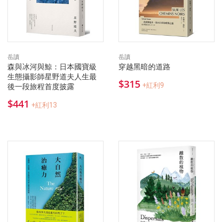
岳讀
岳讀
森與冰河與鯨：日本國寶級
穿越黑暗的道路
生態攝影師星野道夫人生最
$315
+紅利9
後一段旅程首度披露
$441
+紅利13