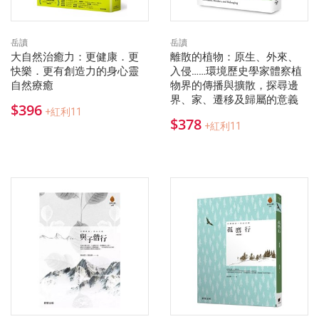
岳讀
岳讀
大自然治癒力：更健康．更
離散的植物：原生、外來、
快樂．更有創造力的身心靈
入侵……環境歷史學家體察植
自然療癒
物界的傳播與擴散，探尋邊
界、家、遷移及歸屬的意義
$396
+紅利11
$378
+紅利11