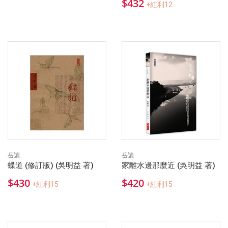
$432
+紅利12
岳讀
岳讀
蝶道 (修訂版) (吳明益 著)
家離水邊那麼近 (吳明益 著)
$430
$420
+紅利15
+紅利15