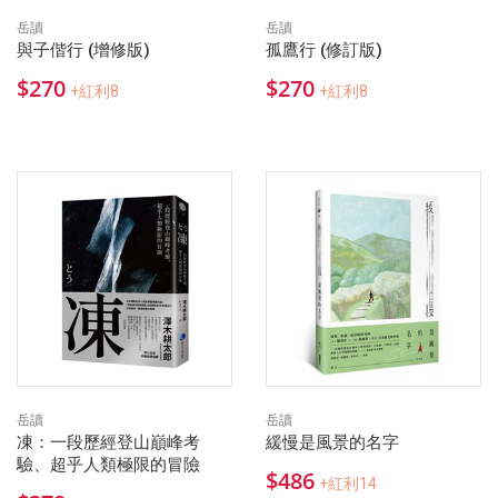
岳讀
岳讀
與子偕行 (增修版)
孤鷹行 (修訂版)
$270
$270
+紅利8
+紅利8
岳讀
岳讀
凍：一段歷經登山巔峰考
緩慢是風景的名字
驗、超乎人類極限的冒險
$486
+紅利14