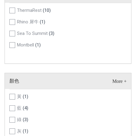
ThermaRest
(10)
Rhino 犀牛
(1)
Sea To Summit
(3)
Montbell
(1)
顏色
黃
(1)
藍
(4)
綠
(3)
灰
(1)