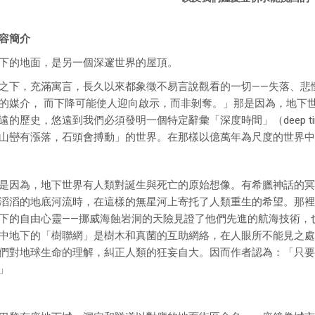
容簡介
下的地面，是另一個深邃世界的屋頂。
之下，充滿寓言，長久以來都象徵不易言說觀看的一切——失落、悲
的媒介， 而下降可能使人迎向啟示，而非剝奪。」那是因為，地下
遠的歷史，悠遠到我們必須發明一個特定辭彙「深度時間」（deep 
山巒有漲落，石頭會搏動」的世界。在那樣以億萬年為尺度的世界中
是因為，地下世界有人類對誕生與死亡的原始想像。有希臘神話的冥
滔滔的地底河流時，在這樣的無星河上寄托了人類重生的希望。那裡
下的自由心靈——挪威海蝕岩洞的天險見證了他們先進的航海技術，
中地下的「樹聯網」是樹木和真菌的互助網絡，在人眼所不能見之處
們對地球生命的理解，糾正人類的狂妄自大。因而作者認為：「只要
」