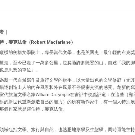
者｜
．麥克法倫（Robert Macfarlane）
縱橫的劍橋文學院士，專長當代文學，也是英國史上最年輕的布克獎
擅走，至今已走了一萬多公里，也爬過許多險惡的山，自述「我的腳跟
也是思想的單位」。
為新一代自然寫作及旅行文學的旗手，以大量出色的文學修辭（尤其
描述創造出人的內在風景和外在風景不停親密交流的感受。創新的寫
當代旅遊文學名家William Dalrymple在書評中便點評道：在
起的新世代重新創造自己的能力）的所有新作家中，有一個人特別展
那個作家就是羅伯特．麥克法倫。
領域包括文學、旅行與自然，也熟悉地形學及生態學，同時還能主持