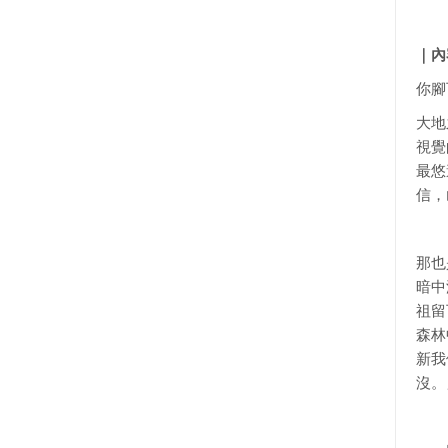
｜
內
你腳
大地
視覺
最悠
信，
那也
暗中
祖留
森林
新我
沒。