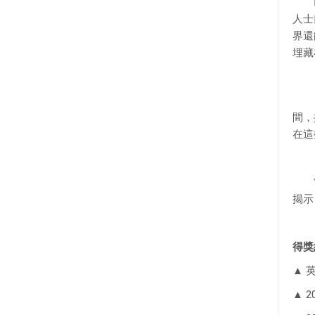
巴黎
人士
界還
埋藏
自少
間，
在這
當我
揭示
得獎
▲ 
▲ 2