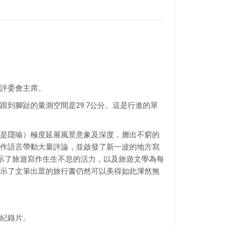
評委會主席。
到腳趾的量測空間是29.7公分。這是行進的單
是隱喻）極度延展風景意象及深度，層出不窮的
作語言帶動大量評論，並啟發了新一波的地方寫
這些（顯示了旅遊寫作生生不息的活力，以及旅遊文學為每
示了文筆出眾的旅行書仍然可以美得如此渾然無
紀錄片。