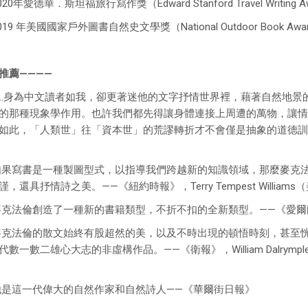
020年愛德華．斯坦福旅行寫作獎（Edward Stanford Travel Writing A
019 年美國國家戶外圖書自然史文學獎（National Outdoor Book Award for N
推薦
————
……身為中文讀者如我，卻更著迷他的文字抒情世界裡，藉著自然地
的那種現象學作用。也許我們都先得讓身體連接上周遭的萬物，讓情
如此，「人類世」往「資本世」的荒謬轉折才不會僅是抽象的道德訓
如果寫書是一種製圖型式，以指導我們跨越新的知識領域，那麼麥克
謹，還具抒情詩之美。——《紐約時報》，Terry Tempest Will
麥克法倫創造了一種新的書籍類型，不折不扣的全新類型。——《愛爾
麥克法倫的散文始終有股超然的美，以及不時出現的頓悟時刻，甚至
代數一數二雄心大志的非虛構作品。——《衛報》，William Dalry
他是這一代偉大的自然作家和自然詩人——《華爾街日報》