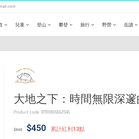
mail.com
性
兒童
登山
攀登
旅行
野營
岳讀
大地之下：時間無限深邃
Product code: 9789865562045
$450
累計紅利13點
$500