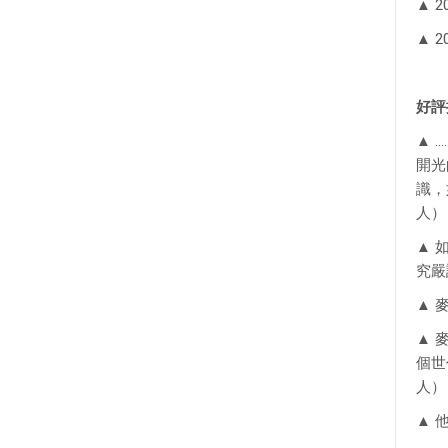
▲ 2
▲ 2
好評
▲ 
開光
識，
人）
▲ 
究嚴
▲ 
▲ 
個世
人）
▲ 