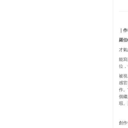
｜作
羅伯特
才氣
能寫
位，
被視
感官
作。
個繼
瑕。
創作