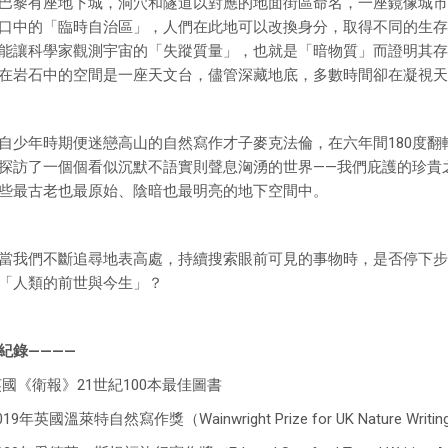
有座地下城，洞穴和隧道以對應的地面街區命名，一座鏡像城市
口中的「臨時自治區」，人們在此地可以改換身分，取得不同的生存
能讓科學家觀測宇宙的「失蹤質量」，也就是「暗物質」而證明其存
在岩石中的空間是一座天文台，儘管深藏地底，多數時間卻在凝視天
年時期便迷戀高山的自然寫作才子麥克法倫，在六年間180度翻
探訪了一個個看似沉默不語實則聲息洶湧的世界——我們庇護的珍貴
些最古老也最原始、陰暗也最明亮的地下空間中。
們不斷追尋地表高處，持續搜索眼前可見的事物時，是否停下步
「人類的前世與今生」？
紀錄————
英國《衛報》21世紀100本最佳圖書
019年英國溫萊特自然寫作獎（Wainwright Prize for UK Nature Writi