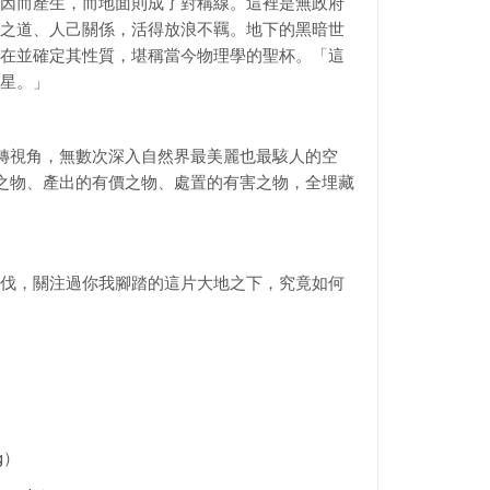
因而產生，而地面則成了對稱線。這裡是無政府
之道、人己關係，活得放浪不羈。地下的黑暗世
在並確定其性質，堪稱當今物理學的聖杯。「這
星。」
轉視角，無數次深入自然界最美麗也最駭人的空
之物、產出的有價之物、處置的有害之物，全埋藏
伐，關注過你我腳踏的這片大地之下，究竟如何
ng）