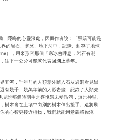
慟、隱晦的心靈深處，因而作者說：「黑暗可能是
世界的岩石、寒冰、地下河中，記錄、封存了地球
time），用來形容那個「寒冰會呼息，岩石有潮
，往下一公分可能就代表回溯上萬年。
界五河，千年前的人類意外踏入石灰岩洞看見黑
還有幾千、幾萬年前的人形岩畫，記錄了人類先
也見證那個時期生之喜悅還未受玷污，無比神聖。
，樹木會在土壤中向別的樹木伸出援手。這將刷
你的心智更接近植物，我們就能用意義將你淹