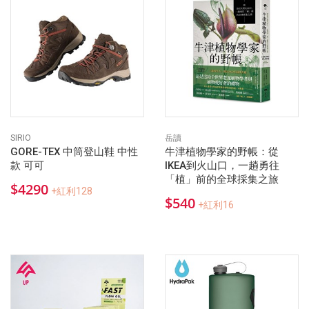
SIRIO
岳讀
GORE-TEX 中筒登山鞋 中性
牛津植物學家的野帳：從
款 可可
IKEA到火山口，一趟勇往
「植」前的全球採集之旅
$4290
+紅利128
$540
+紅利16