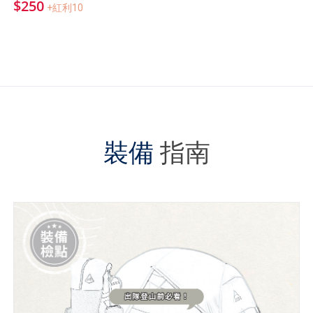
$250
+紅利10
裝備
指南