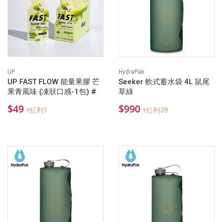
UP
HydraPak
UP FAST FLOW 能量果膠 芒
Seeker 軟式蓄水袋 4L 鼠尾
果青風味 (凍狀口感-1包) #
草綠
$49
$990
+紅利1
+紅利39