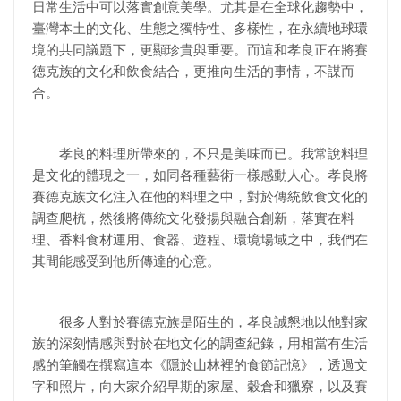
日常生活中可以落實創意美學。尤其是在全球化趨勢中，
臺灣本土的文化、生態之獨特性、多樣性，在永續地球環
境的共同議題下，更顯珍貴與重要。而這和孝良正在將賽
德克族的文化和飲食結合，更推向生活的事情，不謀而
合。
孝良的料理所帶來的，不只是美味而已。我常說料理
是文化的體現之一，如同各種藝術一樣感動人心。孝良將
賽德克族文化注入在他的料理之中，對於傳統飲食文化的
調查爬梳，然後將傳統文化發揚與融合創新，落實在料
理、香料食材運用、食器、遊程、環境場域之中，我們在
其間能感受到他所傳達的心意。
很多人對於賽德克族是陌生的，孝良誠懇地以他對家
族的深刻情感與對於在地文化的調查紀錄，用相當有生活
感的筆觸在撰寫這本《隱於山林裡的食節記憶》，透過文
字和照片，向大家介紹早期的家屋、穀倉和獵寮，以及賽