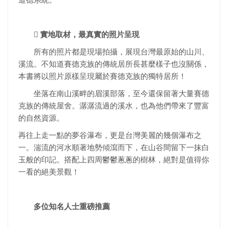
道德系統。
 實地取材，最真實的照片呈現
所有的照片都是現場拍攝，展現台灣最原始的山川、
溪流。不知道賽德克族的傳統居所長甚麼樣子也沒關係，
本書將以照片原樣呈現屬於賽德克族的獨特居所！
坐落在南山溪畔的眉溪部落，至今還保留著大量賽德
克族的傳統屋舍。潺潺流過的溪水，也為他們帶來了豐富
的自然資源。
再往上走一點的夢谷瀑布，更是台灣美麗的幾個瀑布之
一。湍流的河水順著地勢傾瀉而下，在山谷間留下一抹白
玉般的印記。搭配上四周鬱鬱蔥蔥的樹林，絕對是值得你
一看的絕美景觀！
多位知名人士重磅推薦