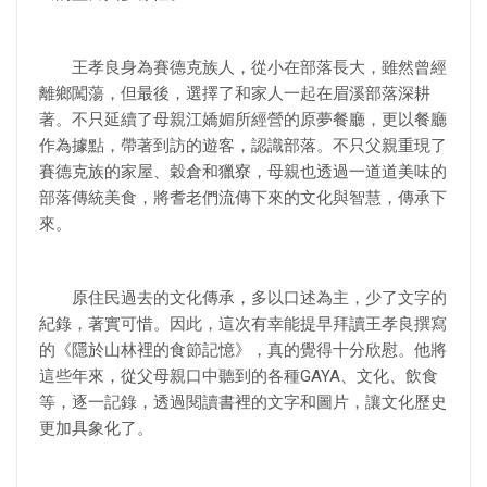
王孝良身為賽德克族人，從小在部落長大，雖然曾經
離鄉闖蕩，但最後，選擇了和家人一起在眉溪部落深耕
著。不只延續了母親江嬌媚所經營的原夢餐廳，更以餐廳
作為據點，帶著到訪的遊客，認識部落。不只父親重現了
賽德克族的家屋、穀倉和獵寮，母親也透過一道道美味的
部落傳統美食，將耆老們流傳下來的文化與智慧，傳承下
來。
原住民過去的文化傳承，多以口述為主，少了文字的
紀錄，著實可惜。因此，這次有幸能提早拜讀王孝良撰寫
的《隱於山林裡的食節記憶》，真的覺得十分欣慰。他將
這些年來，從父母親口中聽到的各種GAYA、文化、飲食
等，逐一記錄，透過閱讀書裡的文字和圖片，讓文化歷史
更加具象化了。