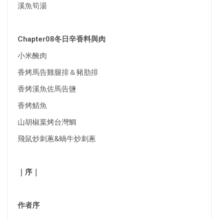
溪魚筍湯
Chapter08冬日辛香料與肉
小米醃肉
香烤馬告雞腿排＆豬肋排
香烤溪魚佐馬告鹽
香烤鯖魚
山胡椒葉烤台灣鯛
飛鼠炒刺蔥&蝸牛炒刺蔥
｜序｜
作者序