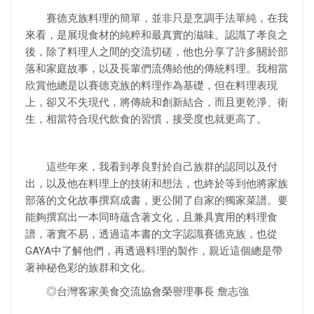
賽德克族料理的簡單，並非只是烹調手法單純，在我
來看，是展現食材的純粹和最真實的滋味。認識了孝良之
後，除了料理人之間的交流切磋，他也分享了許多關於部
落和家庭故事，以及長輩們流傳給他的傳統料理。我相當
欣賞他總是以賽德克族的料理作為基礎，但在料理表現
上，卻又不失現代，將傳統和創新結合，而且更乾淨、衛
生，相當符合現代飲食的習慣，接受度也就更高了。
這些年來，我看到孝良對於自己族群的認同以及付
出，以及他在料理上的技術和想法，也終於等到他將家族
部落的文化故事撰寫成書，更公開了自家的獨家菜譜。要
能夠撰寫出一本同時蘊含著文化，且兼具實用的料理食
譜，著實不易，透過這本書的文字認識賽德克族，也從
GAYA中了解他們，再透過料理的製作，親近這個總是帶
著神秘色彩的族群和文化。
◎台灣客家美食交流協會榮譽理事長 詹志強