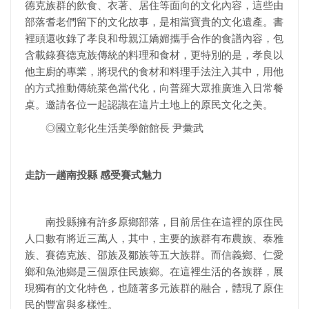
德克族群的飲食、衣著、居住等面向的文化內容，這些由
部落耆老們留下的文化故事，是相當寶貴的文化遺產。書
裡頭還收錄了孝良和母親江嬌媚攜手合作的食譜內容，包
含載錄賽德克族傳統的料理和食材，更特別的是，孝良以
他主廚的專業，將現代的食材和料理手法注入其中，用他
的方式推動傳統菜色當代化，向普羅大眾推廣進入日常餐
桌。邀請各位一起認識在這片土地上的原民文化之美。
◎國立彰化生活美學館館長 尹彙武
走訪一趟南投縣 感受賽式魅力
南投縣擁有許多原鄉部落，目前居住在這裡的原住民
人口數有將近三萬人，其中，主要的族群有布農族、泰雅
族、賽德克族、邵族及鄒族等五大族群。而信義鄉、仁愛
鄉和魚池鄉是三個原住民族鄉。在這裡生活的各族群，展
現獨有的文化特色，也隨著多元族群的融合，體現了原住
民的豐富與多樣性。