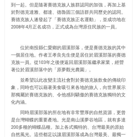
到一起。但是隨著賽德克族人族群認同的加強，再加上基
於對德克達雅、都達、德魯固三個語群共同歷史的認同。
賽德克族人遂發起了「賽德克族正名運動」，並成功地在
2008年4月正名成功，正式成為台灣原住民族的一員。
位於南投縣仁愛鄉的眉溪部落，便是賽德克族的其中
一個居住地。作者王孝良先生便是居住於眉溪部落的賽德
克族一員。從103年之後便返回眉溪部落繼承家業，經營
著位於眉溪部落中的「原夢觀光農園」。
並希望以此改變主流社會對於賽德克族飲食的傳統印
象，同時也可以藉著美食吸引來各地的旅人，向世界展示
那獨屬於賽德克族的、令他感到驕傲的賽德克族獨特的文
化內涵。
同時眉溪部落的所在地有非常豐厚的自然資源，更曾
是台灣蝴蝶的重要產地。光是南山溪夢谷地區，就有多達
200多種的蝴蝶品種。加上各式獨特的、台灣最美的原始
自然風光。這些都足以讓眉溪部落成為台灣最美、最獨一