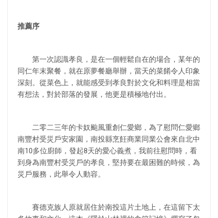
推薦序
第一次認識孝良，是在一個輕鬆自在的場合，某年的
同仁年末聚餐，就在原夢餐廳舉辦，當天的菜餚令人印象
深刻。從菜色上，就能感受到孝良對於文化和料理是相當
有想法，對於部落的發展，他更是積極地付出。
二零二三年的卡奴颱風重創仁愛鄉，為了慰問仁愛鄉
南豐村受災戶安家園，南投縣烹飪商業同業公會來自北中
南10多位廚師，發起8天的愛心義煮，我前往慰問時，看
到身為南豐村受災戶的孝良，堅持要在最困難的時候，為
災戶服務，此舉令人動容。
賽德克族人原就居住於南投這片土地上，在這留下太