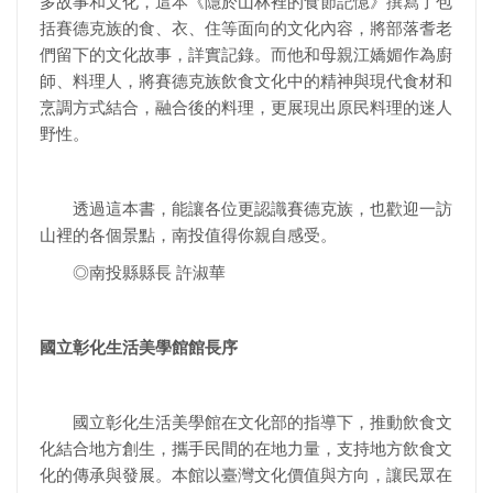
多故事和文化，這本《隱於山林裡的食節記憶》撰寫了包
括賽德克族的食、衣、住等面向的文化內容，將部落耆老
們留下的文化故事，詳實記錄。而他和母親江嬌媚作為廚
師、料理人，將賽德克族飲食文化中的精神與現代食材和
烹調方式結合，融合後的料理，更展現出原民料理的迷人
野性。
透過這本書，能讓各位更認識賽德克族，也歡迎一訪
山裡的各個景點，南投值得你親自感受。
◎南投縣縣長 許淑華
國立彰化生活美學館館長序
國立彰化生活美學館在文化部的指導下，推動飲食文
化結合地方創生，攜手民間的在地力量，支持地方飲食文
化的傳承與發展。本館以臺灣文化價值與方向，讓民眾在