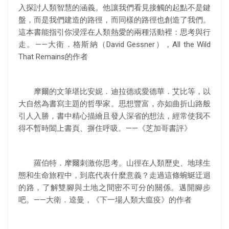
入探討人類智慧的涵義。他讓我們看見接觸的起點不是鍵
盤，而是我們建造的路徑，而同樣的路徑也創造了我們。
這本書能指引你浸淫在人類熱愛的兩種活動裡：思考與行
走。——大衛．格斯納（David Gessner），All the Wild
That Remains的作者
摩爾的文筆堪比安妮．迪拉德或愛德華．艾比等，以
大自然為書寫主題的哲學家。思想豐富，亦如曲折山路般
引人入勝，書中精心描繪且發人深省的想法，經常使我不
得不暫時闔上書頁、摒住呼吸。——《芝加哥書評》
羅伯特．摩爾刺激你思考。山徑在人類歷史、地球生
態和生命旅程中，到底代表什麼意義？走過這條蜿蜒迂迴
的路，了解雙腳與土地之間密不可分的關係。邁開腳步
吧。——大衛．逵曼，《下一場人類大瘟疫》的作者