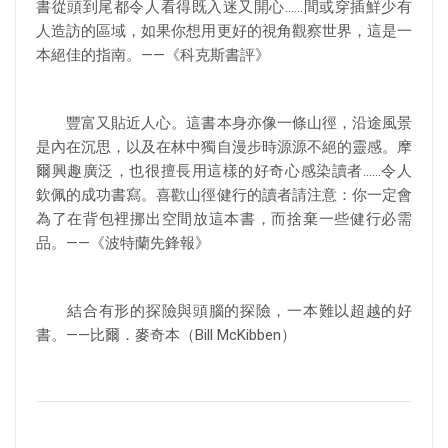
書從頭到尾都令人看得既入迷又開心……間或穿插鮮少有
人造訪的區域，如果你想用更好的視角觀察世界，這是一
本絕佳的指南。——《科克斯書評》
豐富又貼近人心。這書本身亦像一條山徑，沿途風景
是內在沉思，以及在林中獨自漫步時源源不絕的靈感。摩
爾興趣廣泛，也很擅長用這樣的好奇心感染讀者……令人
欽佩的成功書寫。喜歡山徑健行的讀者請注意：你一定會
為了在背包裡挪出空間放這本書，而捨棄一些健行必需
品。——《波特蘭先鋒報》
結合有形的探險與頭腦的探險，一本難以超越的好
書。——比爾．麥奇本（Bill McKibben）