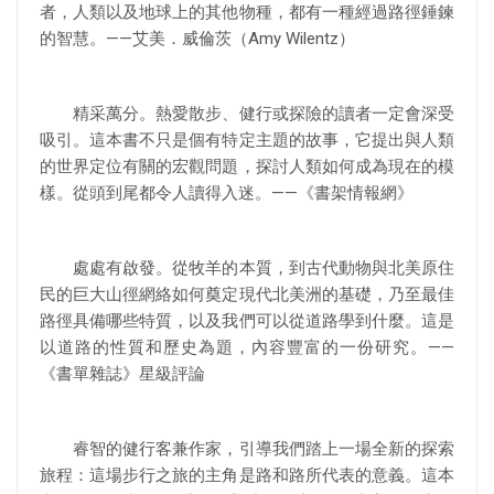
者，人類以及地球上的其他物種，都有一種經過路徑錘鍊
的智慧。——艾美．威倫茨（Amy Wilentz）
精采萬分。熱愛散步、健行或探險的讀者一定會深受
吸引。這本書不只是個有特定主題的故事，它提出與人類
的世界定位有關的宏觀問題，探討人類如何成為現在的模
樣。從頭到尾都令人讀得入迷。——《書架情報網》
處處有啟發。從牧羊的本質，到古代動物與北美原住
民的巨大山徑網絡如何奠定現代北美洲的基礎，乃至最佳
路徑具備哪些特質，以及我們可以從道路學到什麼。這是
以道路的性質和歷史為題，內容豐富的一份研究。——
《書單雜誌》星級評論
睿智的健行客兼作家，引導我們踏上一場全新的探索
旅程：這場步行之旅的主角是路和路所代表的意義。這本