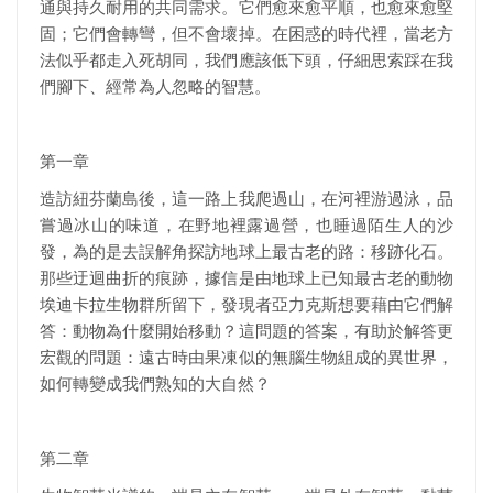
通與持久耐用的共同需求。它們愈來愈平順，也愈來愈堅
固；它們會轉彎，但不會壞掉。在困惑的時代裡，當老方
法似乎都走入死胡同，我們應該低下頭，仔細思索踩在我
們腳下、經常為人忽略的智慧。
第一章
造訪紐芬蘭島後，這一路上我爬過山，在河裡游過泳，品
嘗過冰山的味道，在野地裡露過營，也睡過陌生人的沙
發，為的是去誤解角探訪地球上最古老的路：移跡化石。
那些迂迴曲折的痕跡，據信是由地球上已知最古老的動物
埃迪卡拉生物群所留下，發現者亞力克斯想要藉由它們解
答：動物為什麼開始移動？這問題的答案，有助於解答更
宏觀的問題：遠古時由果凍似的無腦生物組成的異世界，
如何轉變成我們熟知的大自然？
第二章