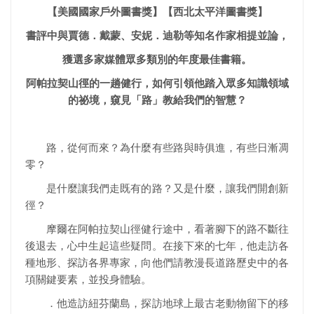
【美國國家戶外圖書獎】【西北太平洋圖書獎】
書評中與賈德．戴蒙、安妮．迪勒等知名作家相提並論，
獲選多家媒體眾多類別的年度最佳書籍。
阿帕拉契山徑的一趟健行，如何引領他踏入眾多知識領域
的祕境，窺見「路」教給我們的智慧？
路，從何而來？為什麼有些路與時俱進，有些日漸凋
零？
是什麼讓我們走既有的路？又是什麼，讓我們開創新
徑？
摩爾在阿帕拉契山徑健行途中，看著腳下的路不斷往
後退去，心中生起這些疑問。在接下來的七年，他走訪各
種地形、探訪各界專家，向他們請教漫長道路歷史中的各
項關鍵要素，並投身體驗。
．他造訪紐芬蘭島，探訪地球上最古老動物留下的移