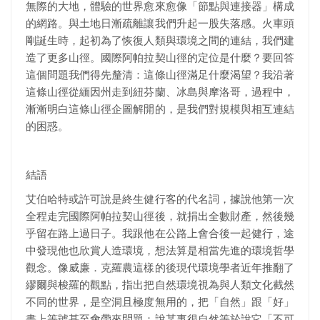
無際的大地，體驗的世界愈來愈像「節點與連接器」構成
的網路。與土地日漸疏離讓我們升起一股失落感。火車頭
剛誕生時，起初為了恢復人類與環境之間的連結，我們建
造了更多山徑。國際阿帕拉契山徑的定位是什麼？要回答
這個問題我們得先釐清：這條山徑滿足什麼渴望？我沿著
這條山徑從緬因州走到紐芬蘭、冰島與摩洛哥，過程中，
漸漸明白這條山徑企圖解開的，是我們對規模與相互連結
的困惑。
結語
艾伯哈特或許可說是終生健行客的代名詞，據說他第一次
全程走完國際阿帕拉契山徑後，就捐出全數財產，然後幾
乎留在路上過日子。我跟他在公路上會合後一起健行，途
中發現他也欣賞人造環境，想法算是相當先進的環境哲學
觀念。像威廉．克羅農這樣的後現代環境學者近年推翻了
繆爾與梭羅的觀點，指出把自然環境視為與人類文化截然
不同的世界，是空洞且極度無用的，把「自然」跟「好」
畫上等號甚至會帶來問題：說某事很自然等於說它「不可