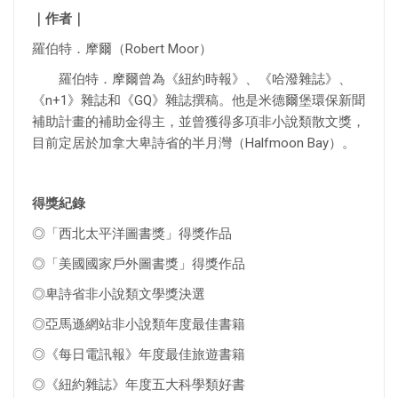
｜作者｜
羅伯特．摩爾（Robert Moor）
羅伯特．摩爾曾為《紐約時報》、《哈潑雜誌》、
《n+1》雜誌和《GQ》雜誌撰稿。他是米德爾堡環保新聞
補助計畫的補助金得主，並曾獲得多項非小說類散文獎，
目前定居於加拿大卑詩省的半月灣（Halfmoon Bay）。
得獎紀錄
◎「西北太平洋圖書獎」得獎作品
◎「美國國家戶外圖書獎」得獎作品
◎卑詩省非小說類文學獎決選
◎亞馬遜網站非小說類年度最佳書籍
◎《每日電訊報》年度最佳旅遊書籍
◎《紐約雜誌》年度五大科學類好書