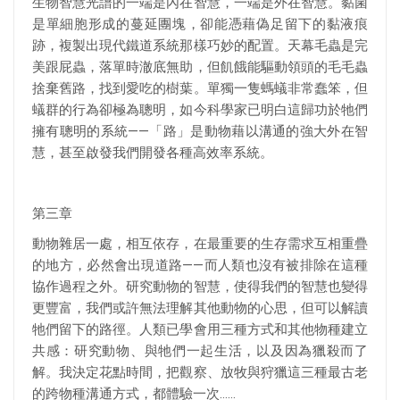
生物智慧光譜的一端是內在智慧，一端是外在智慧。黏菌
是單細胞形成的蔓延團塊，卻能憑藉偽足留下的黏液痕
跡，複製出現代鐵道系統那樣巧妙的配置。天幕毛蟲是完
美跟屁蟲，落單時澈底無助，但飢餓能驅動領頭的毛毛蟲
捨棄舊路，找到愛吃的樹葉。單獨一隻螞蟻非常蠢笨，但
蟻群的行為卻極為聰明，如今科學家已明白這歸功於牠們
擁有聰明的系統——「路」是動物藉以溝通的強大外在智
慧，甚至啟發我們開發各種高效率系統。
第三章
動物雜居一處，相互依存，在最重要的生存需求互相重疊
的地方，必然會出現道路——而人類也沒有被排除在這種
協作過程之外。研究動物的智慧，使得我們的智慧也變得
更豐富，我們或許無法理解其他動物的心思，但可以解讀
牠們留下的路徑。人類已學會用三種方式和其他物種建立
共感：研究動物、與牠們一起生活，以及因為獵殺而了
解。我決定花點時間，把觀察、放牧與狩獵這三種最古老
的跨物種溝通方式，都體驗一次……