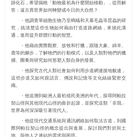
跡化石，希望揭曉「動物最初為什麼開始移動」，從而解
答：遠古異世界如何轉變成今日的大自然？
・他調查單細胞生物乃至螞蟻和天幕毛蟲等昆蟲的研
究，搞清楚這些生物如何藉由打造道路網絡，來彼此溝
通，進而提升群體行動的智慧。
・他藉由實際觀察、放牧和打獵，跟隨大象、綿羊、
鹿等的腳步，了解牠們的行動模式，以及人類對牠們的獵
捕、圈養與研究如何形塑人類自身的發展。
・他探究古代人類社會如何利用步道網連接地貌連，
這些步道又如何跟語言、傳說和記憶等文化絲線緊密交
織。
・他追溯到歐洲人最初殖民美洲的年代，探尋阿帕拉
契山徑與其他現代山徑的曲折起源，並探究這類「非我」
世界為何深深吸引著現代人。
・他從現代交通系統與通訊網絡如何取法古道，到國
際阿帕拉契山徑的概念提出與進展，探討我們對於與土
地、與他人之連結的需求與困惑。