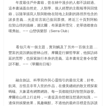
年度最佳戶外書籍，曾在林中漫步的人都不該錯過。
這本書涵蓋自然史、人類學、個人經歷的主觀報導與回憶
錄，以隨筆描寫人類與動物在陸地上刻劃的路徑所包含的
諸多意義……光是前言就已值回票價。將近三十頁對阿帕
拉契山徑的描繪，連比爾．布萊森和雪兒．史翠德都會自
嘆弗如。—— 山巒俱樂部（Sierra Club）
看似只有一個主題，實則觸及了另外一百個主題……
豐富的資訊猶如密林山徑。摩爾是行腳哲學家，他探訪綿
延的荒野，也探索旅行本身的意義。這本書肯定會令你驚
訝不斷。——《華爾街日報》
融合旅誌、科學寫作與心靈指引的最佳元素，好奇、
飢渴、古怪且非常入世的作品，在優美纏繞的散文裡探索
螞蟻、大象還有網際網路。每一頁都能找到智慧與啟發。
摩爾在山徑上行走時，一邊提及你想都沒想過的知識，一
邊保持娛樂效果，風趣幽默。不過他的最終目標是告訴讀