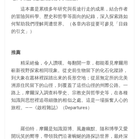
這本書是累積多年研究與長途行走的成果，結合作者
的冒險與科學、歷史和哲學等面向的紀錄，深入探索路如
何幫助我們理解周遭世界。（各章內容提要可參見「目錄
的引文」）
推薦
精采絕倫，令人讚嘆。每翻開一章，都能看見摩爾用
嶄新視野探索相同現象。從史前生物留下的化石化蹤跡，
到大象在叢林裡踩踏出來的長形空地；從居無定所的北美
洲原住民留下的山徑，到覆蓋了這些山徑的州際公路。一
路上，摩爾深入調查科學史、宗教史與哲學史等，在各種
知識與思想裡追尋細微的相似之處。這是一場振奮人心的
旅程。——《啟程雜誌》（Departures）
羅伯特．摩爾是知識淵博、風趣幽默、隨和博學又愛
開玩笑的嚮導，帶領我們沿著蜿蜒的路探訪世界，最終深