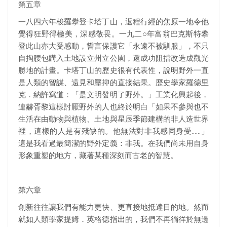
第五章
一八四六年梭羅攀登卡塔丁山，返程行經的焦原一地令他
覺得狂野得極美，深感敬畏。一九二○年富翁巴克斯特攀
登此山亦大受感動，誓言保護它「永遠不被馴服」，不只
自掏腰包購入土地設立州立公園，還成功阻擋改造成觀光
勝地的計畫。卡塔丁山的歷史很有代表性，說明野外一直
是人類的智謀、遠見和壓抑的直接結果。歷史學家羅德里
克．納許寫道：「是文明發明了野外。」工業化興起後，
連赫胥黎這樣討厭野外的人也終於明白「如果不參與也不
生活在由動物與植物、土地與星辰季節建構的非人造世界
裡，這樣的人是有殘缺的。他無法對非我感同身受……」
這是我看過最簡潔的野外定義：非我。在我們尚未用自身
形象重塑的地方，藏著某種深刻而古老的智慧。
第六章
創新往往讓我們有能力更快、更直接地抵達目的地。然而
就如人類學家提姆．英格德指出的，我們不再徜徉於無邊