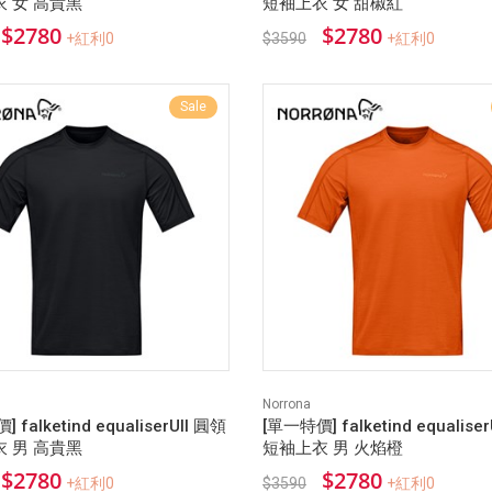
 女 高貴黑
短袖上衣 女 甜椒紅
$2780
$2780
+紅利0
$3590
+紅利0
Sale
Norrona
 falketind equaliserUll 圓領
[單一特價] falketind equalise
 男 高貴黑
短袖上衣 男 火焰橙
$2780
$2780
+紅利0
$3590
+紅利0