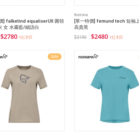
Norrona
 falketind equaliserUll 圓領
[單一特價] femund tech 短袖
 女 水霧藍/細語白
高貴黑
$2780
$2480
+紅利0
$3190
+紅利0
Sale