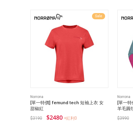
Sale
Norrona
Norrona
[單一特價] femund tech 短袖上衣 女
[單一特價]
甜椒紅
羊毛圓領
$2480
$3190
+紅利0
$3990