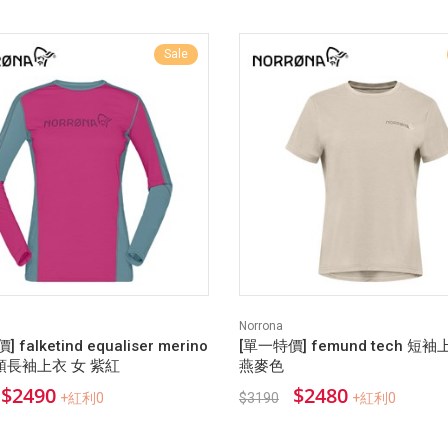
Sale
Norrona
 falketind equaliser merino
[單一特價] femund tech 短袖
長袖上衣 女 紫紅
燕麥色
$2490
$2480
+紅利0
$3190
+紅利0