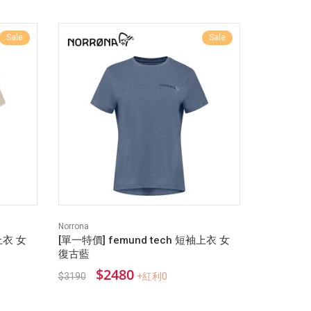
Sale
Sale
Norrona
上衣 女
[單一特價] femund tech 短袖上衣 女
復古藍
$2480
$3190
+紅利0