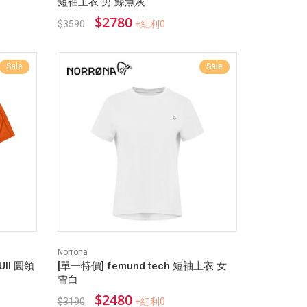
短袖上衣 男 鯨魚灰
$2780
$3590
+紅利0
Sale
Sale
Norrona
rUll 圓領
[單一特價] femund tech 短袖上衣 女
雪白
$2480
$3190
+紅利0