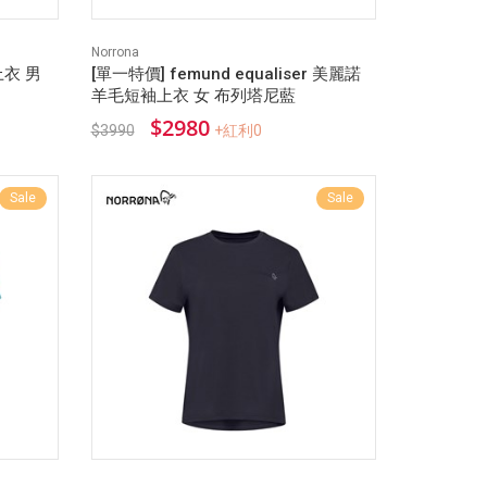
Norrona
上衣 男
[單一特價] femund equaliser 美麗諾
羊毛短袖上衣 女 布列塔尼藍
$2980
$3990
+紅利0
Sale
Sale