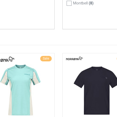
Montbell
(8)
Sale