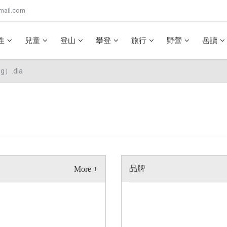
mail.com
性
兒童
登山
攀登
旅行
野營
岳讀
）.dla
品牌