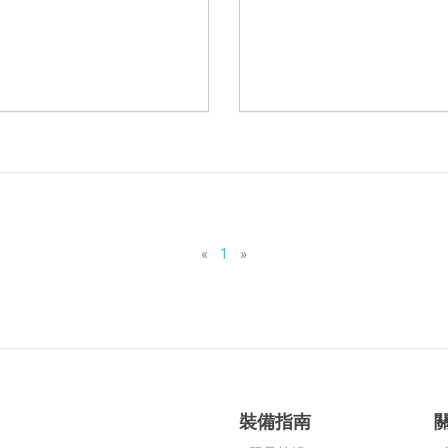
«
1
»
裝備指南