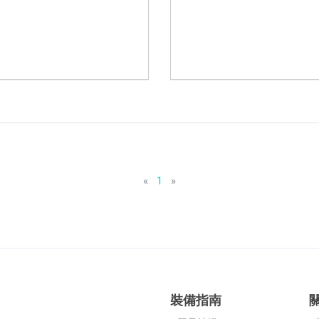
«
1
»
裝備指南