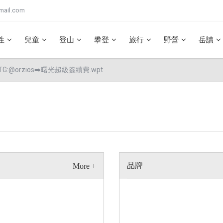
mail.com
性
兒童
登山
攀登
旅行
野營
岳讀
G:@orzios➡️曙光超級簽續費.wpt
品牌