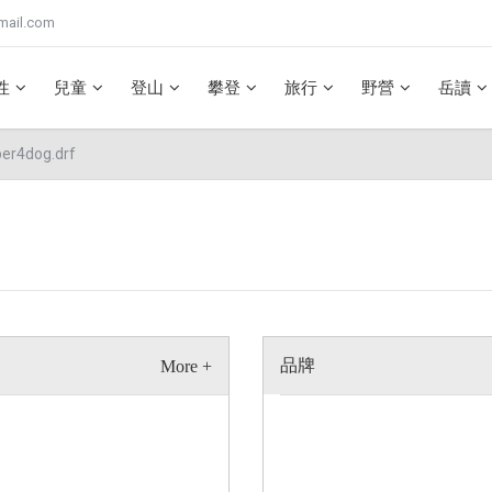
mail.com
性
兒童
登山
攀登
旅行
野營
岳讀
dog.drf
品牌