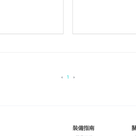
«
1
»
裝備指南