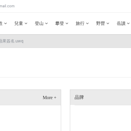
mail.com
性
兒童
登山
攀登
旅行
野營
岳讀
）蘋果簽名.uwq
品牌