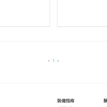
«
1
»
裝備指南