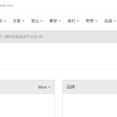
mail.com
性
兒童
登山
攀登
旅行
野營
岳讀
ti）哪一個旺財超級簽平台好.vib
品牌