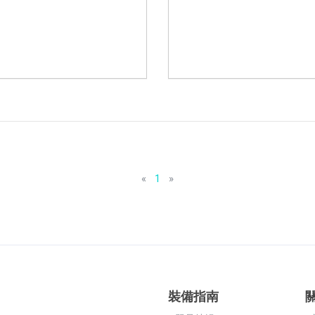
«
1
»
裝備指南