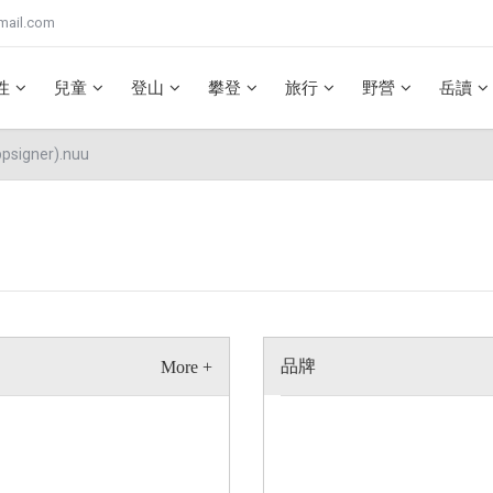
mail.com
性
兒童
登山
攀登
旅行
野營
岳讀
igner).nuu
品牌