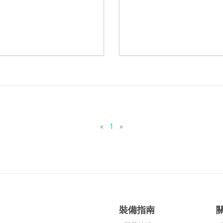
«
1
»
裝備指南