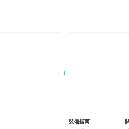
«
1
»
裝備指南