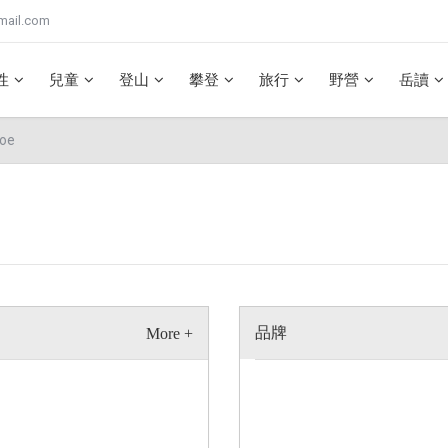
mail.com
性
兒童
登山
攀登
旅行
野營
岳讀
oe
品牌