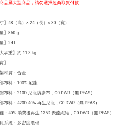
商品屬大型商品，請勿選擇超商取貨付款
寸】48（高）× 24（長）× 30（寬）
】850 g
量】24 L
承重】約 11.3 kg
質】
架材質：合金
部布料：100% 尼龍
體布料：210D 尼龍防撕布，C0 DWR（無 PFAS）
部布料：420D 40% 再生尼龍，C0 DWR（無 PFAS）
裡：40% 消費後再生 135D 聚酯纖維，C0 DWR（無 PFAS）
負系統：多密度泡棉