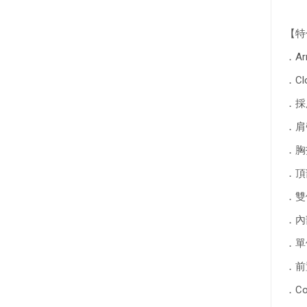
【特
．A
．C
．採
．肩
．胸
．頂
．雙
．內部
．單
．前
．C