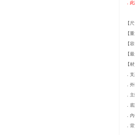
．此
【尺
【重量
【容
【最大
【材
．支
．外
．主
．底
．內
．背