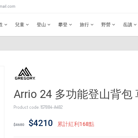
mail.com
性
兒童
登山
攀登
旅行
野營
岳讀
Arrio 24 多功能登山背包
Product code: 157884-A482
$4210
累計紅利168點
$4680