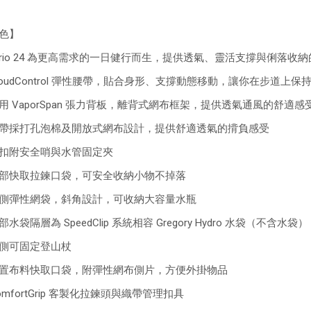
色】
rrio 24 為更高需求的一日健行而生，提供透氣、靈活支撐與俐落收
loudControl 彈性腰帶，貼合身形、支撐動態移動，讓你在步道上
用 VaporSpan 張力背板，離背式網布框架，提供透氣通風的舒適
帶採打孔泡棉及開放式網布設計，提供舒適透氣的揹負感受
扣附安全哨與水管固定夾
部快取拉鍊口袋，可安全收納小物不掉落
側彈性網袋，斜角設計，可收納大容量水瓶
水袋隔層為 SpeedClip 系統相容 Gregory Hydro 水袋（不含水袋
側可固定登山杖
置布料快取口袋，附彈性網布側片，方便外掛物品
omfortGrip 客製化拉鍊頭與織帶管理扣具