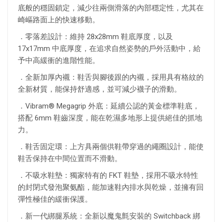
底般的穩固鎖定，減少往兩側滑落的內部穩定性，尤其在
崎嶇路面上的快速移動。
．零落差設計：維持 28x28mm 鞋底厚度，以及
17x17mm 中底厚度，在追求自然姿勢的戶外活動中，給
予中高緩衝的進階性能。
．全新加厚內襯：鞋舌與腳後跟的內襯，採用具有格紋的
全新材質，能保持舒適感，並可減少襪子的滑動。
．Vibram® Megagrip 外底：延續公認的黃金標準鞋底，
搭配 6mm 鞋齒深度，能在乾濕多地形上提供絕佳的抓地
力。
．鞋舌固定環：上方具兩個供鞋帶穿過的繩圈設計，能使
鞋舌保持在中間位置而不滑動。
．不吸水鞋墊：獨家特有的 FKT 鞋墊，採用不吸水特性
的封閉式發泡聚氨酯，能加速鞋內排水與乾燥，並擁有回
彈性極佳的緩衝保護。
．新一代綁腿系統：全新以魔鬼氈安裝的 Switchback 綁