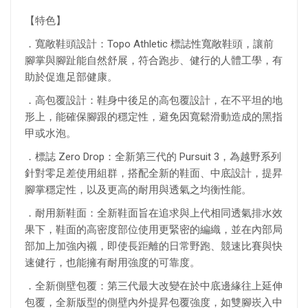
【特色】
．寬敞鞋頭設計：Topo Athletic 標誌性寬敞鞋頭，讓前
腳掌與腳趾能自然舒展，符合跑步、健行的人體工學，有
助於促進足部健康。
．高包覆設計：鞋身中後足的高包覆設計，在不平坦的地
形上，能確保腳跟的穩定性，避免因寬鬆滑動造成的黑指
甲或水泡。
．標誌 Zero Drop：全新第三代的 Pursuit 3，為越野系列
針對零足差使用組群，搭配全新的鞋面、中底設計，提昇
腳掌穩定性，以及更高的耐用與透氣之均衡性能。
．耐用新鞋面：全新鞋面旨在追求與上代相同透氣排水效
果下，鞋面的高密度部位使用更緊密的編織，並在內部局
部加上加強內襯，即使長距離的日常野跑、競速比賽與快
速健行，也能擁有耐用強度的可靠度。
．全新側壁包覆：第三代最大改變在於中底邊緣往上延伸
包覆，全新版型的側壁內外提昇包覆強度，如雙腳崁入中