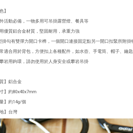
色】
外活動必備，一物多用可吊掛露營燈、餐具等
用優質鋁合金材質，堅固耐用，承重力強
型掛勾有雙彈力開口卡榫，一個開口連接固定點另一開口扣緊所附掛
常適合用於背包，方便扣上各種配件，如水壺、手電筒、帽子、鑰匙
攀岩用鉤環，請勿使用於人身安全或攀岩吊掛
質】鋁合金
寸】約80x40x7mm
量】約14g/個
地】台灣