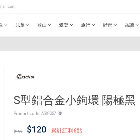
mail.com
性
兒童
登山
攀登
旅行
野營
岳讀
S型鋁合金小鉤環 陽極黑
Product code: AS10057-BK
$120
累計紅利6點
$150