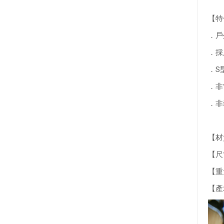
【特
．戶
．採
．S
．非
．非
【材
【尺
【重
【產