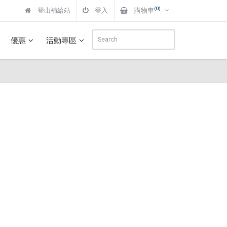
(0)
登山補給站
登入
購物車
優惠
活動專區