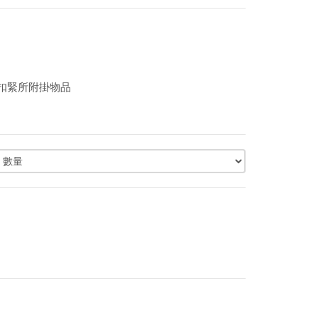
扣緊所附掛物品