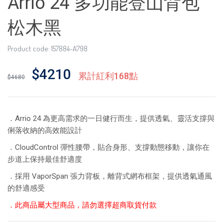
Arrio 24 多功能登山背包
松木黑
Product code: 157884-A798
$4210
累計紅利168點
$4680
．Arrio 24 為更高需求的一日健行而生，提供透氣、靈活支撐與
俐落收納的高效能設計
．CloudControl 彈性腰帶，貼合身形、支撐動態移動，讓你在
步道上保持最佳舒適度
．採用 VaporSpan 張力背板，離背式網布框架，提供透氣通風
的舒適感受
．此商品屬大型商品，請勿選擇超商取貨付款