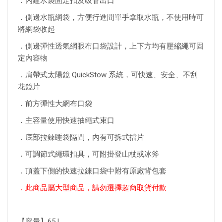
．內建水袋固定扣及吸管出口
．側邊水瓶網袋，方便行進間單手拿取水瓶，不使用時可
將網袋收起
．側邊彈性透氣網眼布口袋設計，上下方均有壓縮繩可固
定內容物
．肩帶式太陽鏡 QuickStow 系統，可快速、安全、不刮
花鏡片
．前方彈性大網布口袋
．主容量使用快速抽繩式束口
．底部拉鍊睡袋隔間，內有可拆式擋片
．可調節式繩環扣具，可附掛登山杖或冰斧
．頂蓋下側的快速拉鍊口袋中附有原廠背包套
．此商品屬大型商品，請勿選擇超商取貨付款
【容量】65 L