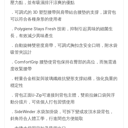
壓力點，並有吸濕排汗涼爽的優點
．可調式的 3D 塑型腰帶與肩帶結合腰墊的支撐，讓背包
可以符合各種身形的使用者
．Polygiene Stays Fresh 技術，抑制引起異味的細菌生
長，有效減少異味產生
．自動旋轉雙密度肩帶，可調式胸扣含安全口哨，附水袋
吸管夾設計
．ComfortGrip 腰墊使背包保持在臀部的高位，而無需過
度收緊腰帶
．輕量合金框架與玻璃纖維抗變形支撐結構，強化負重的
穩定性
．背包正面U-Zip可連接到背包主體，雙前拉鍊口袋與浮
動分擋片，可依個人打包習慣使用
．SideWinder 水袋加掛袋，可拆下變成攻頂水袋背包，
斜角符合人體工學，行進間也方便能取