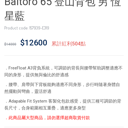
Baltoro 65 登山背包 男 恆
星藍
Product code: 157939-E319
$12600
累計紅利504點
$14000
．FreeFloat A3背負系統，可調節的背長與腰帶幫助調整適應不
同的身形，提供無與倫比的舒適感
．腰帶、肩帶與下背板能夠適應不同身形，步行時隨著身體自
然擺動與彎曲，靈活舒適
．Adapable Fit System 客製化包款感受，提供三種可調節的背
長尺寸，合身範圍相互重疊，適應更多身型
．此商品屬大型商品，請勿選擇超商取貨付款