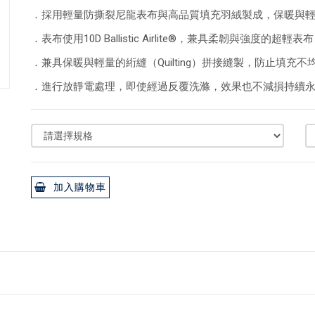
．採用輕量防撕裂尼龍表布與高品質填充羽絨製成，保暖與
．表布使用10D Ballistic Airlite®，兼具柔韌與強度的超輕表布
．兼具保暖與輕量的絎縫（Quilting）拼接縫製，防止填充
．進行放靜電處理，即使經過反覆洗滌，效果也不減損持續
加入購物車