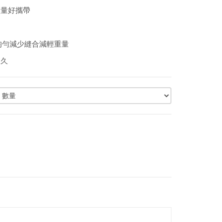
輕量好攜帶
不均勻減少縫合減輕重量
永久