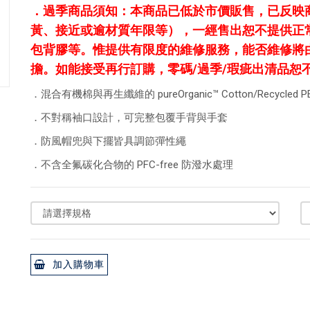
．
過季商品須知：本商品已低於市價販售，已反映
黃、接近或逾材質年限等），一經售出恕不提供正
包背膠等。惟提供有限度的維修服務，能否維修將
擔。如能接受再行訂購，零碼/過季/瑕疵出清品恕
．混合有機棉與再生纖維的 pureOrganic™ Cotton/Recycled P
．不對稱袖口設計，可完整包覆手背與手套
．防風帽兜與下擺皆具調節彈性繩
．不含全氟碳化合物的 PFC-free 防潑水處理
加入購物車