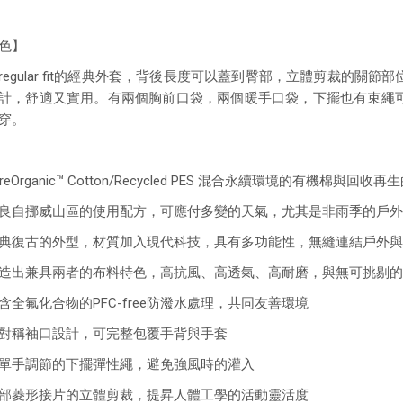
色】
regular fit的經典外套，背後長度可以蓋到臀部，立體剪裁的
計，舒適又實用。有兩個胸前口袋，兩個暖手口袋，下擺也有束繩
穿。
reOrganic™ Cotton/Recycled PES 混合永續環境的有機棉與回收
改良自挪威山區的使用配方，可應付多變的天氣，尤其是非雨季的戶
經典復古的外型，材質加入現代科技，具有多功能性，無縫連結戶外
創造出兼具兩者的布料特色，高抗風、高透氣、高耐磨，與無可挑剔
含全氟化合物的PFC-free防潑水處理，共同友善環境
對稱袖口設計，可完整包覆手背與手套
單手調節的下擺彈性繩，避免強風時的灌入
肘部菱形接片的立體剪裁，提昇人體工學的活動靈活度