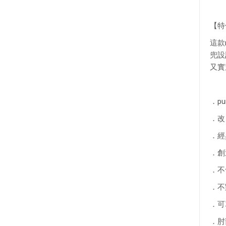
【特
這款
兜設
又實
．pu
． 
． 
． 
．不
．不
．可
． 