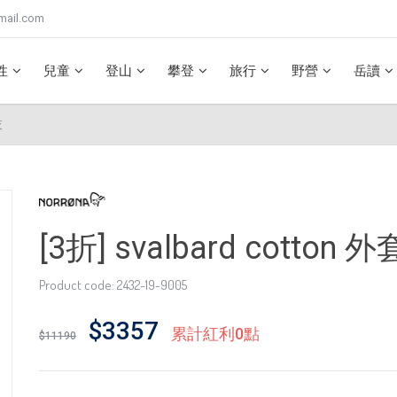
mail.com
性
兒童
登山
攀登
旅行
野營
岳讀
灰
[3折] svalbard cott
Product code: 2432-19-9005
$3357
累計紅利0點
$11190