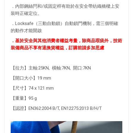
．內部鋼絲閂和/或固定桿有助於在安全帶紡織橋樑上安
裝時正確定位。
．Locksafe（三動自動鎖）自動鎖門機制，需三個明確
的動作才能開啟
．基於安全與其他消費者權益考量，除商品瑕疵外，技術
裝備商品不享有退換貨權益，訂購前請多加思慮
【拉力】主軸:25KN, 橫軸:7KN, 開口:7KN
【開口大小】19 mm
【尺寸】74 x 121 mm
【重量】95 g
【認證】EN362:2004 B/T, EN12275:2013 B/H/T