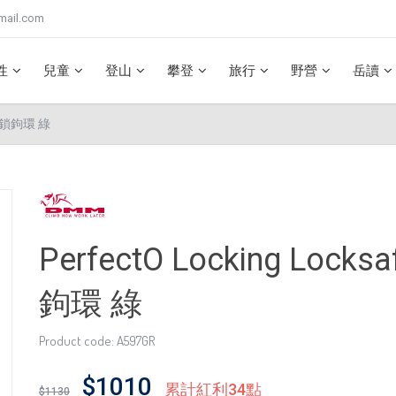
mail.com
性
兒童
登山
攀登
旅行
野營
岳讀
三段鎖鉤環 綠
PerfectO Locking Lo
鉤環 綠
Product code: A597GR
$1010
累計紅利34點
$1130