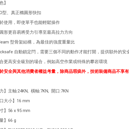
色】
O型、真正橢圓形快扣
於使用，即使單手也能輕鬆操作
圓形更容易將受力引導至最高拉力方向
-Beam 型骨架結構，為最佳的強度重量比
ocksafe 自動鎖定閂，需要三個不同的動作才能打開，提供額外的安
合更高安全級別的場合，例如高空作業或特殊的攀岩環境
於安全與其他消費者權益考量，除商品瑕疵外，技術裝備商品不享有
】主軸:24KN, 橫軸:7KN, 開口:7KN
口大小】16 mm
】56 x 95 mm
量】66 g