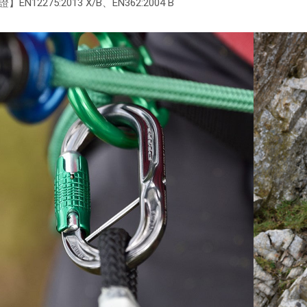
】EN12275:2013 X/B、EN362:2004 B