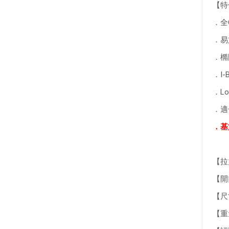
【特
．全
．易
．橢
．I
．L
．適
．基
【拉力
【開
【尺寸
【重