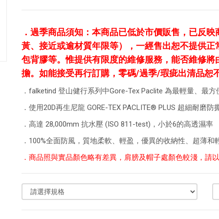
．
過季商品須知：本商品已低於市價販售，已反映
黃、接近或逾材質年限等），一經售出恕不提供正
包背膠等。惟提供有限度的維修服務，能否維修將
擔。如能接受再行訂購，零碼/過季/瑕疵出清品恕
．falketind 登山健行系列中Gore-Tex Paclite 為最輕
．使用20D再生尼龍 GORE-TEX PACLITE® PLUS 超
．高達 28,000mm 抗水壓 (ISO 811-test)，小於6的高透濕率
．100%全面防風，質地柔軟、輕盈，優異的收納性、超薄和
．商品照與實品顏色略有差異，肩膀及帽子處顏色較淺，請