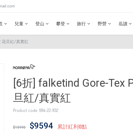
mail.com
性
兒童
登山
攀登
旅行
野營
岳讀
水外套 女 花旦紅/真實紅
[6折] falketind Gore-T
旦紅/真實紅
Product code: 1814-22-1132
$9594
累計紅利0點
$15990