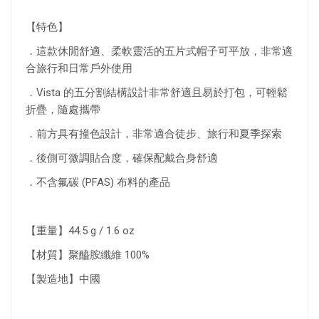
【特色】
．這款休閒舒適、柔軟靈活的五片式帽子可平放，非常適
合旅行和日常戶外使用
．Vista 的五分割結構設計非常舒適且易於打包，可輕鬆
折疊，隨處攜帶
．前方具有撞色設計，非常適合徒步、旅行和夏季探索
．後側可微調貼合度，確保配戴合身舒適
．不含氟碳 (PFAS) 布料的產品
【重量】44.5 g / 1.6 oz
【材質】聚醯胺纖維 100%
【製造地】中國