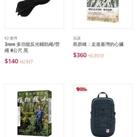
K2 臺灣
岳讀
3mm 多功能反光輔助繩/營
島群峰：走進臺灣的心臟
繩 8公尺 黑
$360
+紅利10
$140
+紅利7