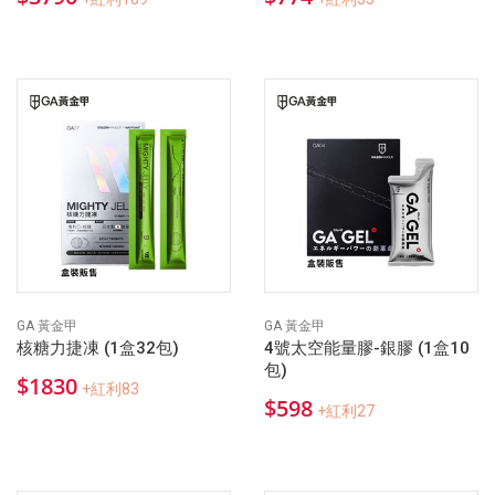
GA 黃金甲
GA 黃金甲
核糖力捷凍 (1盒32包)
4號太空能量膠-銀膠 (1盒10
包)
$1830
+紅利83
$598
+紅利27