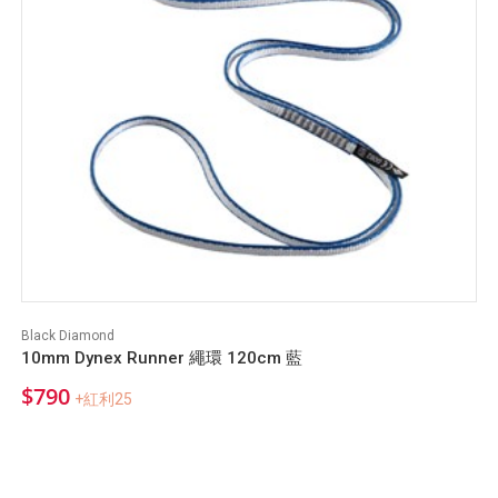
Black Diamond
10mm Dynex Runner 繩環 120cm 藍
$790
+紅利25