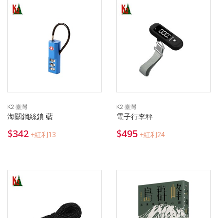
K2 臺灣
K2 臺灣
海關鋼絲鎖 藍
電子行李秤
$342
$495
+紅利13
+紅利24