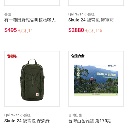
岳讀
Fjallraven 小狐狸
有一種田野報告叫植物獵人
Skule 24 後背包 海軍藍
$495
$2880
+紅利14
+紅利115
Fjallraven 小狐狸
台灣山岳
Skule 24 後背包 深森綠
台灣山岳雜誌 第170期