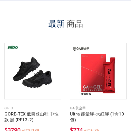
最新
商品
SIRIO
GA 黃金甲
GORE-TEX 低筒登山鞋 中性
Ultra 能量膠-大紅膠 (1盒10
款 黑 (PF13-2)
包)
$3790
$774
+紅利189
+紅利35