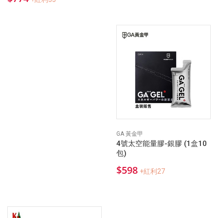
GA 黃金甲
4號太空能量膠-銀膠 (1盒10
包)
$598
+紅利27