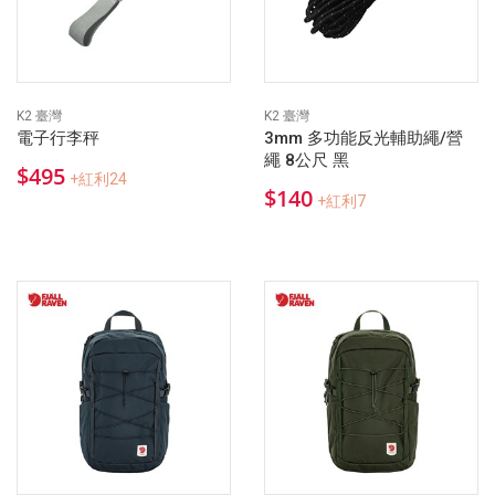
K2 臺灣
K2 臺灣
電子行李秤
3mm 多功能反光輔助繩/營
繩 8公尺 黑
$495
+紅利24
$140
+紅利7