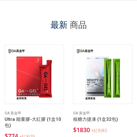
最新
商品
GA 黃金甲
GA 黃金甲
Ultra 能量膠-大紅膠 (1盒10
核糖力捷凍 (1盒32包)
包)
$1830
+紅利83
$774
+紅利35