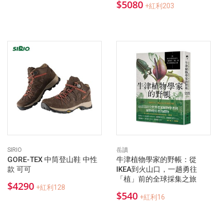
$5080
+紅利203
SIRIO
岳讀
GORE-TEX 中筒登山鞋 中性
牛津植物學家的野帳：從
款 可可
IKEA到火山口，一趟勇往
「植」前的全球採集之旅
$4290
+紅利128
$540
+紅利16