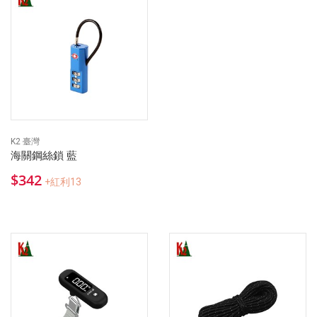
K2 臺灣
海關鋼絲鎖 藍
$342
+紅利13