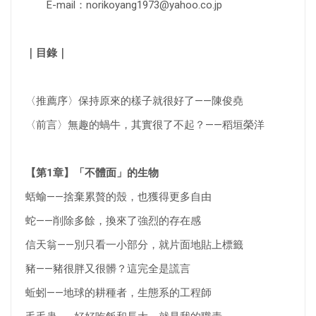
E-mail：
norikoyang1973@yahoo.co.jp
｜目錄｜
〈推薦序〉保持原來的樣子就很好了——陳俊堯
〈前言〉無趣的蝸牛，其實很了不起？——稻垣榮洋
【第1章】「不體面」的生物
蛞蝓——捨棄累贅的殼，也獲得更多自由
蛇——削除多餘，換來了強烈的存在感
信天翁——別只看一小部分，就片面地貼上標籤
豬——豬很胖又很髒？這完全是謊言
蚯蚓——地球的耕種者，生態系的工程師