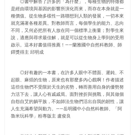
◎書中解答了許多的「為什麼」，每種生物的特徵都
是經由環境與基因的影響所演化而來，而存在本身就是一
種價值。從生物多樣性一路聯想到人類的發展，一切本來
就充滿著各種差異。對教師而言，每個學生的能力、志向
不同，又何必把所有人放在同一個標準上衡量；對學生來
說，適應與尋求最佳解，就是可以從生物身上學到的受用
啟示。這本好書值得推薦！——蘭雅國中自然科教師、師
鐸獎得主 邱明成
◎好有趣的一本書，在許多人眼中不體面、遲鈍、不
起眼、麻煩的生物，原來也有那麼多內心戲啊！作者描述
這些生物們不受限於天生的劣勢，轉而善用自身的優勢努
力活下去，讓人心有戚戚焉。面對挫折與挑戰，與其做個
自怨自艾的躺平族，不如師法生物們活出自我的韌性，讓
人生充滿希望與動力。——岳明國中小自然科教師、「阿
魯米玩科學」粉專版主 盧俊良