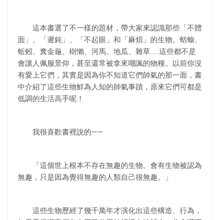
這本書選了不一樣的題材，帶大家來認識那些「不體
面」、「遲鈍」、「不起眼」和「麻煩」的生物。蛞蝓、
蚯蚓、糞金龜、樹懶、河馬、地瓜、雜草……這些都不是
會讓人佩服景仰，甚至還常被拿來嘲諷的物種。以前你沒
有愛上它們，其實是因為你不知道它們帥氣的那一面，書
中介紹了這些生物鮮為人知的帥氣事蹟，原來它們可都是
低調的生活高手呢！
我很喜歡書裡說的——
「這個世上根本不存在無趣的生物。會有生物被認為
無趣，只是因為覺得無趣的人類自己很無趣。」
這些生物歷經了幾千萬年才演化出這些構造、行為，