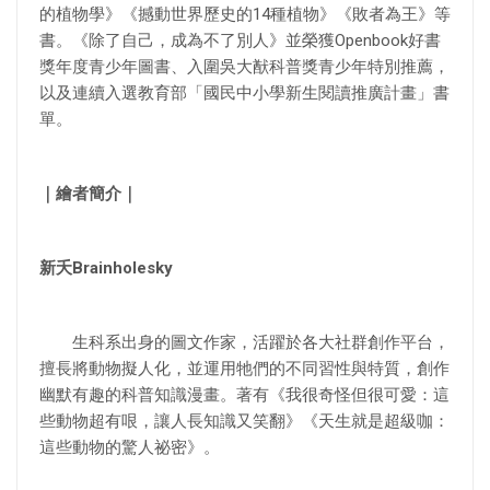
的植物學》《撼動世界歷史的14種植物》《敗者為王》等
書。《除了自己，成為不了別人》並榮獲Openbook好書
獎年度青少年圖書、入圍吳大猷科普獎青少年特別推薦，
以及連續入選教育部「國民中小學新生閱讀推廣計畫」書
單。
｜繪者簡介｜
新夭Brainholesky
生科系出身的圖文作家，活躍於各大社群創作平台，
擅長將動物擬人化，並運用牠們的不同習性與特質，創作
幽默有趣的科普知識漫畫。著有《我很奇怪但很可愛：這
些動物超有哏，讓人長知識又笑翻》《天生就是超級咖：
這些動物的驚人祕密》。