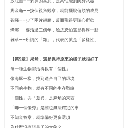
放屁蟲——刺鼻的臭屁，是高性能的防身武器
糞金龜——換個視角觀察，就能擺脫偏頗的成見
蒼蠅——少了兩片翅膀，反而飛得更隨心所欲
蟑螂——要活過三億年，臉皮恐怕還是得厚一點
雜草——所謂的「雜」，代表的就是「多樣性」
【第5章】果然，還是保持原來的樣子就很好了
每一種生物都活得很有「個性」
像海豚一樣，找到適合自己的環境
不同的生物，就有不同的生存戰略
「個性」與「差異」是麻煩的東西
「哪一個優秀」是誰也無法確定的事
不知道答案，就準備好更多選項
為什麼沒有短鼻子的大象？