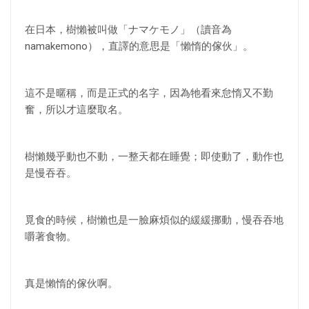
在日本，樹懶被叫做「ナマケモノ」（讀音為
namakemono），直譯的意思是「懶惰的傢伙」。
這不是暱稱，而是正式的名字，因為牠看來怠惰又不勤
奮，所以才這麼取名。
樹懶幾乎動也不動，一整天都在睡覺；即使動了，動作也
是慢吞吞。
覓食的時候，樹懶也是一臉麻煩似的緩緩挪動，慢吞吞地
嚼著食物。
真是懶惰的傢伙啊。