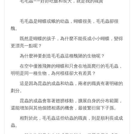
毛毛蟲——好好吃飯和長大，就是我的職責
毛毛蟲是蝴蝶或蛾的幼蟲，蝴蝶很美，毛毛蟲卻很
醜。
既然是蝴蝶的孩子，為什麼不能長成小小蝴蝶，變得
更漂亮一點呢？
為什麼神要創造毛毛蟲這種醜陋的生物呢？
在空中優雅飛舞的蝴蝶和只會在地面爬行的毛毛蟲，
明明是同一種生物，為何模樣卻大有差異？
這是因為昆蟲的成蟲和幼蟲，兩者的職責有著明確的
劃分。
昆蟲的成蟲會靠著翅膀移動，擴展自身的分布範圍，
還能增加與其他個體相遇的機會，最後繁衍留下子孫。
相對於此，毛毛蟲這些幼蟲的職責，則是順利長成成
蟲。