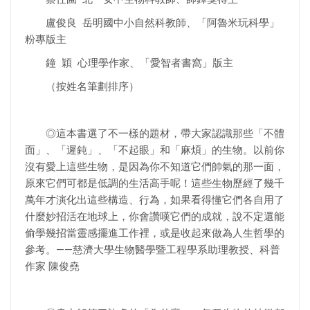
盧俊良 岳明國中小自然科教師、「阿魯米玩科學」
粉專版主
鐘 穎 心理學作家、「愛智者書窩」版主
（按姓名筆劃排序）
◎這本書選了不一樣的題材，帶大家認識那些「不體
面」、「遲鈍」、「不起眼」和「麻煩」的生物。以前你
沒有愛上這些生物，是因為你不知道它們帥氣的那一面，
原來它們可都是低調的生活高手呢！這些生物歷經了幾千
萬年才演化出這些構造、行為，如果看得懂它們各自用了
什麼妙招活在地球上，你會讚嘆它們的成就，說不定還能
偷學幾招當靈感擺進工作裡，或是收起來做為人生哲學的
參考。——慈濟大學生物醫學暨工程學系助理教授、科普
作家 陳俊堯