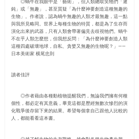
◎蝸牛在我眼中是「藝術」，但人類總取笑牠們「遲
鈍」或「無趣」，甚至質疑「為什麼神要創造這種無趣的
生物」。作者說，認為蝸牛無趣的人類才最無趣，這一點
與我所見略同。世界上每種生物的特質，都是為了生存而
演化出來的武器，只有人類會帶著偏見去歧視牠們。蝸牛
不在乎人類怎麼想，但我想反問：「為什麼神要創造人類
這種四處破壞地球，自私、貪婪又無趣的生物呢？」——
日本美術家 横尾忠則
讀者佳評
◎作者藉由各種動植物提醒我們，無論我們擁有何種
個性，都必定有其意義，畢竟這都是歷經無數次慘烈的演
化戰爭後存留下來的結果。希望每個拿自己跟他人比較的
人，都能看看這本書。