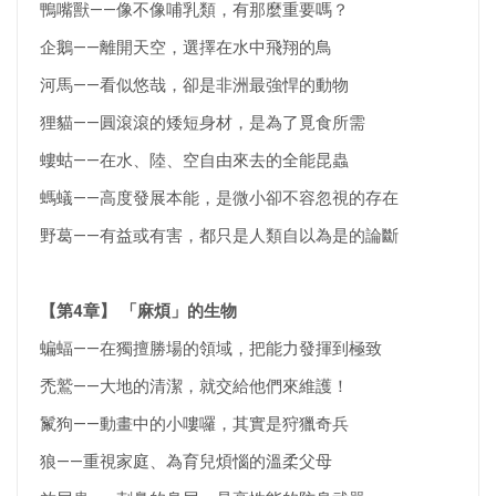
鴨嘴獸——像不像哺乳類，有那麼重要嗎？
企鵝——離開天空，選擇在水中飛翔的鳥
河馬——看似悠哉，卻是非洲最強悍的動物
狸貓——圓滾滾的矮短身材，是為了覓食所需
螻蛄——在水、陸、空自由來去的全能昆蟲
螞蟻——高度發展本能，是微小卻不容忽視的存在
野葛——有益或有害，都只是人類自以為是的論斷
【第4章】 「麻煩」的生物
蝙蝠——在獨擅勝場的領域，把能力發揮到極致
禿鷲——大地的清潔，就交給他們來維護！
鬣狗——動畫中的小嘍囉，其實是狩獵奇兵
狼——重視家庭、為育兒煩惱的溫柔父母