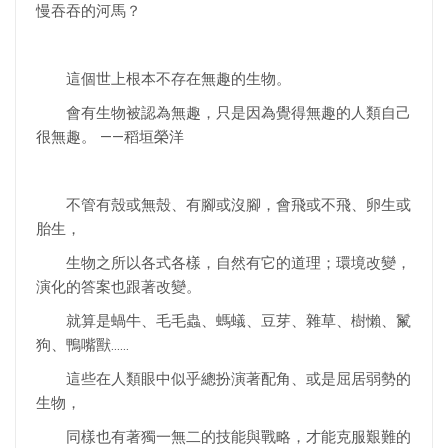
慢吞吞的河馬？
這個世上根本不存在無趣的生物。
會有生物被認為無趣，只是因為覺得無趣的人類自己
很無趣。 ——稻垣榮洋
不管有殼或無殼、有腳或沒腳，會飛或不飛、卵生或
胎生，
生物之所以各式各樣，自然有它的道理；環境改變，
演化的答案也跟著改變。
就算是蝸牛、毛毛蟲、螞蟻、豆芽、雜草、樹懶、鬣
狗、鴨嘴獸……
這些在人類眼中似乎總扮演著配角、或是屈居弱勢的
生物，
同樣也有著獨一無二的技能與戰略，才能克服艱難的