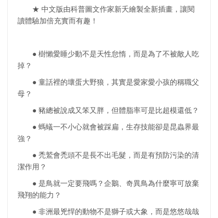
★ 中文版由科普圖文作家新夭繪製全新插畫，讓閱
讀體驗加倍充實而有趣！
● 樹懶愛睡少動不是天性怠惰，而是為了不被敵人吃
掉？
● 童話裡的壞蛋大野狼，其實是愛家愛小孩的稱職父
母？
● 豬總被說成又笨又胖，但體脂率可是比超模還低？
● 螞蟻一不小心就會被踩扁，生存技能卻是昆蟲界最
強？
● 禿鷲會禿頭不是長不出毛髮，而是有預防污染的清
潔作用？
● 是鳥就一定要飛嗎？企鵝、奇異鳥為什麼寧可放棄
飛翔的能力？
● 非洲最兇悍的動物不是獅子或大象，而是悠悠哉哉