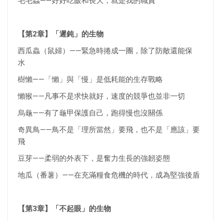
毛毛蟲——好好吃飯和長大，就是我的職責
【第2章】「遲鈍」的生物
西瓜蟲（鼠婦）——緊急時捲成一團，除了防敵還能保
水
樹懶——「懶」與「慢」是低耗能的生存戰略
懶猴——凡事不是求快就好，速度的競爭也並非一切
烏龜——有了龜甲保護自己，跑得慢也沒關係
奇異鳥——鳥不是「理所當然」要飛，也不是「應該」要
飛
豆芽——柔弱的外表下，是奮力生長的強韌姿態
地瓜（番薯）——在充滿糧食危機的時代，成為堅強後盾
【第3章】「不起眼」的生物