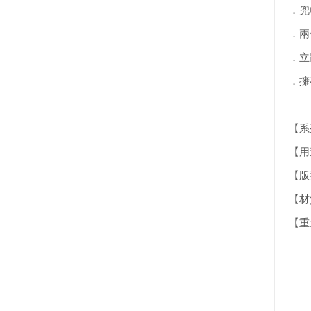
．兜
．兩
．立
．擁
【系列
【用
【版型
【材質】
【重量