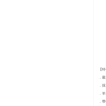
【特
．最
．採
．羊
．帶