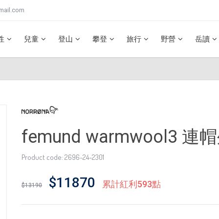
mail.com
性
兒童
登山
攀登
旅行
野營
岳讀
femund warmwool3 
Product code: 2696-24-2301
$11870
累計紅利593點
$13190