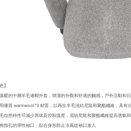
色】
溫暖的中層羊毛連帽外套，簡潔的外觀和舒適的觸感，戶外活動和日
用優質 warmwool™3 材質，以再生羊毛混紡尼龍和聚酯纖維，具
毛自然特性可減少異味及控制溫度，混紡尼龍和聚酯纖維提高透氣和
拇指孔的彈性袖口，貼合身形防止冷風從袖口進入