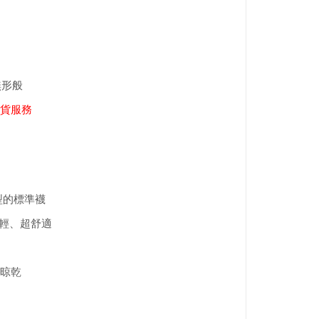
無形般
貨服務
統型的標準襪
 超輕、超舒適
晾乾