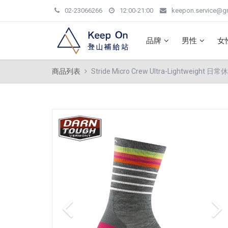
02-23066266
12:00-21:00
keepon.service@g
品牌
男性
女
商品列表
Stride Micro Crew Ultra-Lightweig