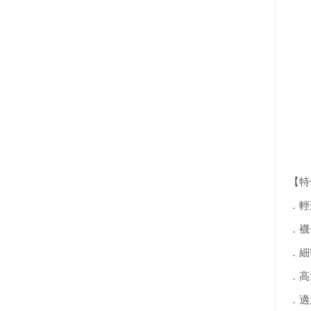
【特
．輕
．襪
．細
．高
．適