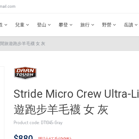
mail.com
性
兒童
登山
攀登
旅行
野營
岳讀
ht 日常休閒旅遊跑步羊毛襪 女 灰
Stride Micro Crew Ultr
遊跑步羊毛襪 女 灰
Product code: DT1045-Gray
$880