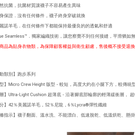
然抗菌，抗菌材質讓襪子不容易產生異味
身保證．沒有任何條件，襪子終身穿破就換
麗諾羊毛．在任何條件下都能保持最優良的的透氣和舒適
rue Seamless™．獨家編織技術，讓您察覺不到任何接縫，平滑猶如
商品為貼身衣物類，為保障顧客權益與衛生顧慮，售後概不接受退換
動類別】跑步系列
型】Micro Crew Height 版型 - 較短，高度大約在小腿下方，較傳
層】Ultra-Light Cushion 超薄底 - 沿著腳底部輪廓的輕薄緩衝層，
分】42％美麗諾羊毛，52％尼龍，6％Lycra®彈性纖維
滌指示】襪子翻面、溫水洗、不能漂白、低速脫乾、低溫烘乾、懸掛