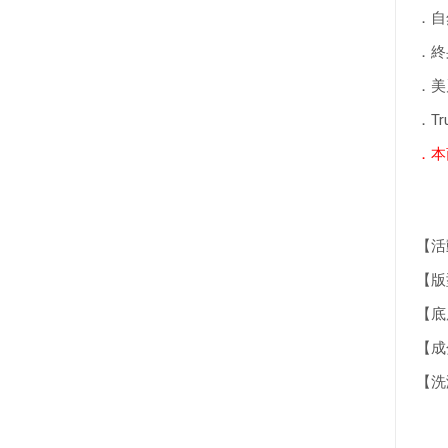
．自
．終
．美
．T
．本
【活
【版
【底
【成
【洗