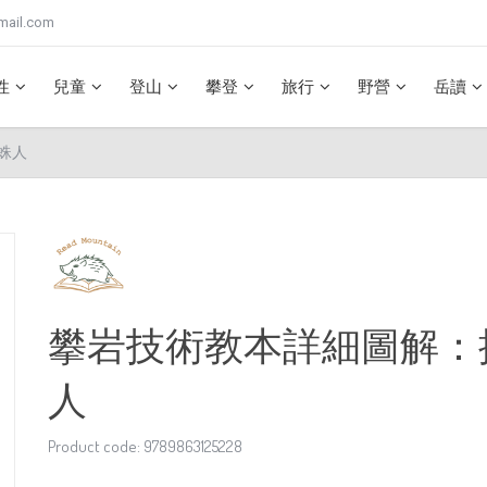
mail.com
性
兒童
登山
攀登
旅行
野營
岳讀
蛛人
攀岩技術教本詳細圖解：
人
Product code: 9789863125228