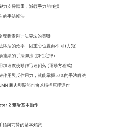
以腳力支撐體重，減輕手力的耗損
攀岩的手法腳法
3 物理要素與手法腳法的關聯
手法腳法的效率，因重心位置而不同 (力矩)
流暢連續的手法腳法 (慣性定律)
利用加速度使動作迅速俐落 (運動方程式)
瞭解作用與反作用力，就能掌握50％的手法腳法
LUMN 肌肉與關節也會以槓桿原理運作
pter 2 攀岩基本動作
1 手指與前臂的基本知識