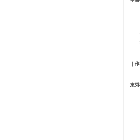
本書
1.
2.
3.
｜作
東秀
・I
・參
・在