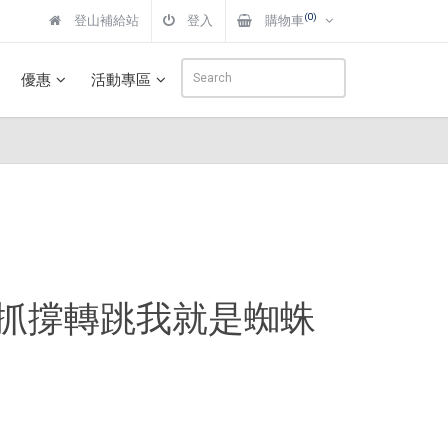
(0)
登山補給站
登入
購物車
優惠
活動專區
抓撐轉跳我就是蜘蛛