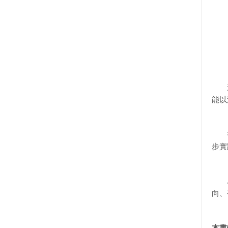
這本
能以
書中
步實
為了
向、