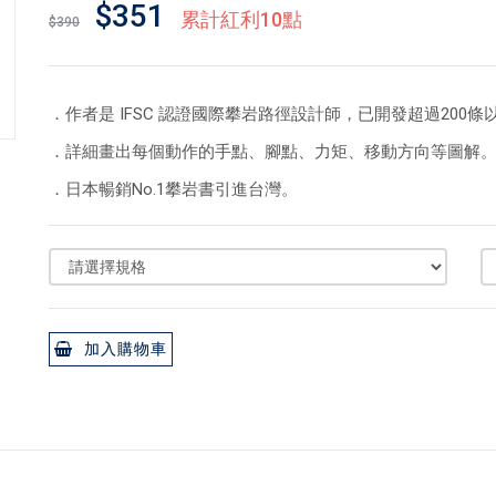
$351
累計紅利10點
$390
．作者是 IFSC 認證國際攀岩路徑設計師，已開發超過200
．詳細畫出每個動作的手點、腳點、力矩、移動方向等圖解
．日本暢銷No.1攀岩書引進台灣。
加入購物車