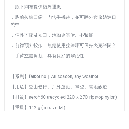
．腋下網布提供額外通風
．胸前拉鍊口袋，內含手機袋，並可將外套收納進口
袋中
．彈性下擺及袖口，活動更靈活、不緊繃
．前襟額外按扣，無需使用拉鍊即可保持夾克半閉合
．手臂立體剪裁，具有良好的靈活性
【系列】falketind｜All season, any weather
【用途】登山健行、戶外運動、攀登、雪地旅遊
【材質】aero™60 (recycled 22D x 27D ripstop nylon)
【重量】112 g ( in size M )
【版型】Technical fit