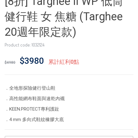
[8折] Targhee II WP 低筒
健行鞋 女 焦糖 (Targhee
20週年限定款)
Product code: 1032124
$3980
累計紅利0點
$4980
．全地形探險健行登山鞋
．高性能網布鞋面與速乾內襯
．KEEN.PROTECT專利護趾
．4 mm 多向式鞋紋橡膠大底