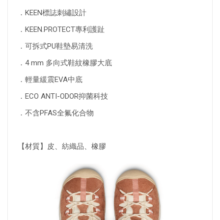
．KEEN標誌刺繡設計
．KEEN.PROTECT專利護趾
．可拆式PU鞋墊易清洗
．4 mm 多向式鞋紋橡膠大底
．輕量緩震EVA中底
．ECO ANTI-ODOR抑菌科技
．不含PFAS全氟化合物
【材質】皮、紡織品、橡膠