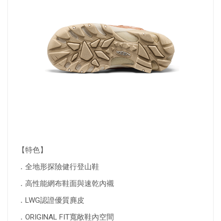
【特色】
．全地形探險健行登山鞋
．高性能網布鞋面與速乾內襯
．LWG認證優質麂皮
．ORIGINAL FIT寬敞鞋內空間