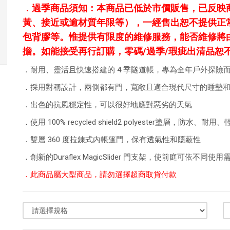
．
過季商品須知：本商品已低於市價販售，已反映
黃、接近或逾材質年限等），一經售出恕不提供正
包背膠等。惟提供有限度的維修服務，能否維修將
擔。如能接受再行訂購，零碼/過季/瑕疵出清品恕
．耐用、靈活且快速搭建的 4 季隧道帳，專為全年戶外探險
．採用對稱設計，兩側都有門，寬敞且適合現代尺寸的睡墊
．出色的抗風穩定性，可以很好地應對惡劣的天氣
．使用 100% recycled shield2 polyester塗層
．雙層 360 度拉鍊式內帳篷門，保有透氣性和隱蔽性
．創新的Duraflex MagicSlider 門支架，使前庭可依不同使
．此商品屬大型商品，請勿選擇超商取貨付款