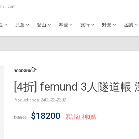
mail.com
性
兒童
登山
攀登
旅行
野營
岳讀
[4折] femund 3人隧道帳
Product code: 2402-22-2302
$18200
累計紅利0點
$45500