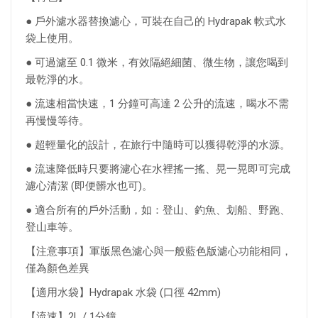
● 戶外濾水器替換濾心，可裝在自己的 Hydrapak 軟式水
袋上使用。
● 可過濾至 0.1 微米，有效隔絕細菌、微生物，讓您喝到
最乾淨的水。
● 流速相當快速，1 分鐘可高達 2 公升的流速，喝水不需
再慢慢等待。
● 超輕量化的設計，在旅行中隨時可以獲得乾淨的水源。
● 流速降低時只要將濾心在水裡搖一搖、晃一晃即可完成
濾心清潔 (即便髒水也可)。
● 適合所有的戶外活動，如：登山、釣魚、划船、野跑、
登山車等。
【注意事項】軍版黑色濾心與一般藍色版濾心功能相同，
僅為顏色差異
【適用水袋】Hydrapak 水袋 (口徑 42mm)
【流速】2L / 1分鐘