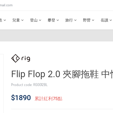
mail.com
性
兒童
登山
攀登
旅行
野營
岳讀
Flip Flop 2.0 夾腳拖鞋 中
Product code: RG0012BL
$1890
累計紅利75點