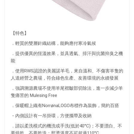
【特色】
．輕質的雙層針織結構，能夠應付寒冷氣候
．提供優異的恆溫效果，並具透氣、排汗與抗菌抑臭之機
能
．使用RWS認證的美麗諾羊毛，來自溫和、不傷害羊隻的
人道經營之農場，符合綠色生產、友善環境的永續發展
．強調溯源農場不使用羊尾褶皺部切除法，進一步減少羊
隻痛苦的 Mulesing Free
．保暖帽上織有NorrønaLOGO布標作為裝飾，簡約百搭
・內側設計有一吊掛環，方便攜帶及收納
．請以柔洗模式的機洗或手洗(低於40°C)；不要漂白、不
要烘乾、不要乾洗；熨燙溫度不可超過110°C