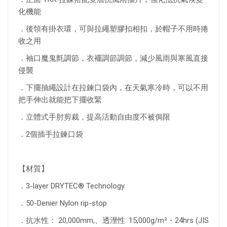
化機能
．後領有掛衣環，可與拉繩塑膠扣相扣，於帽子不用時捲
收之用
．袖口魔鬼氈調節，衣襬調節調節，減少風雨與寒風直接
侵襲
．下擺抽繩設計在拉鍊口袋內，在天氣寒冷時，可以不用
把手伸出就能把下擺收緊
．立體式手肘剪裁，提高活動自由度不被侷限
．2個插手拉鍊口袋
【材質】
．3-layer DRYTEC® Technology
．50-Denier Nylon rip-stop
．抗水性： 20,000mm,、透溼性: 15,000g/m²・24hrs (JIS