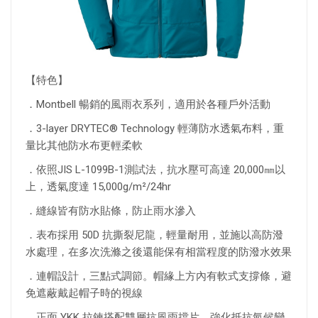
【特色】
．Montbell 暢銷的風雨衣系列，適用於各種戶外活動
．3-layer DRYTEC® Technology 輕薄防水透氣布料，重
量比其他防水布更輕柔軟
．依照JIS L-1099B-1測試法，抗水壓可高達 20,000㎜以
上，透氣度達 15,000g/m²/24hr
．縫線皆有防水貼條，防止雨水滲入
．表布採用 50D 抗撕裂尼龍，輕量耐用，並施以高防潑
水處理，在多次洗滌之後還能保有相當程度的防潑水效果
．連帽設計，三點式調節。帽緣上方內有軟式支撐條，避
免遮蔽戴起帽子時的視線
．正面 YKK 拉鍊搭配雙層抗風雨擋片，強化抵抗氣候變