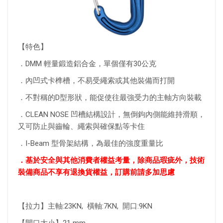
【特色】
．DMM 輕量鍛造鋁合金，單個僅有30公克
．內凹式卡榫槽，不易受繩索或其他裝備而打開
．不對稱的D型形狀，能促使往最強受力的主軸方向裝載
．CLEAN NOSE 凹槽結構設計，無倒鉤內側能維持滑順，
又可防止與齒輪、繩索與確保點等卡住
．I-Beam 型骨架結構，為最佳的強度重量比
．基於安全與其他消費者權益考量，除商品瑕疵外，技術
裝備商品不享有退換貨權益，訂購前請多加思慮
【拉力】主軸:23KN, 橫軸:7KN, 開口:9KN
【開口大小】21 mm