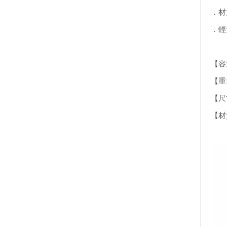
．材
．輕
【容
【重
【尺寸
【材質