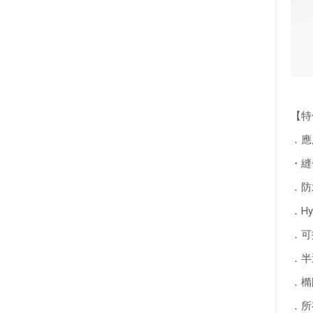
【特
．應用
・縫
．防
．H
．可
．半
．橢
．所