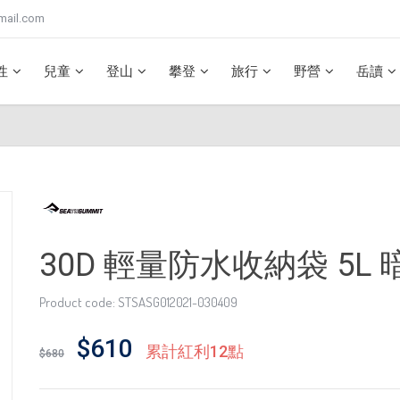
mail.com
性
兒童
登山
攀登
旅行
野營
岳讀
30D 輕量防水收納袋 5L 
Product code: STSASG012021-030409
$610
累計紅利12點
$680